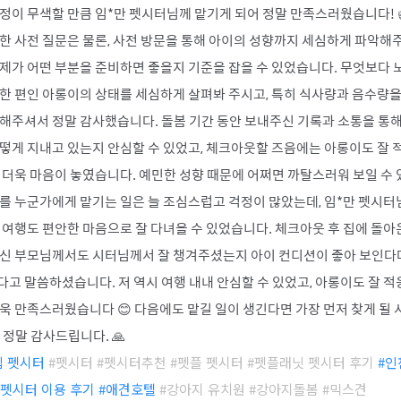
정이 무색할 만큼 임*만 펫시터님께 맡기게 되어 정말 만족스러웠습니다! 
한 사전 질문은 물론, 사전 방문을 통해 아이의 성향까지 세심하게 파악해
제가 어떤 부분을 준비하면 좋을지 기준을 잡을 수 있었습니다. 무엇보다 
한 편인 아롱이의 상태를 세심하게 살펴봐 주시고, 특히 식사량과 음수량
해주셔서 정말 감사했습니다. 돌봄 기간 동안 보내주신 기록과 소통을 통해
떻게 지내고 있는지 안심할 수 있었고, 체크아웃할 즈음에는 아롱이도 잘 
 더욱 마음이 놓였습니다. 예민한 성향 때문에 어쩌면 까탈스러워 보일 수 
를 누군가에게 맡기는 일은 늘 조심스럽고 걱정이 많았는데, 임*만 펫시터
 여행도 편안한 마음으로 잘 다녀올 수 있었습니다. 체크아웃 후 집에 돌아
보신 부모님께서도 시터님께서 잘 챙겨주셨는지 아이 컨디션이 좋아 보인다
고 말씀하셨습니다. 저 역시 여행 내내 안심할 수 있었고, 아롱이도 잘 적
욱 만족스러웠습니다 😊 다음에도 맡길 일이 생긴다면 가장 먼저 찾게 될
 정말 감사드립니다. 🙏
집 펫시터
#펫시터 #펫시터추천 #펫플 펫시터 #펫플래닛 펫시터 후기
#
인
펫시터 이용 후기
#애견호텔
#강아지 유치원 #강아지돌봄 #
믹스견