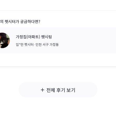
기의 펫시터가 궁금하다면?
가정집(아파트) 팻시팅
임*만
펫시터·
인천 서구 가정동
+
전체 후기 보기