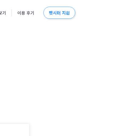
펫시터 지원
찾기
이용 후기