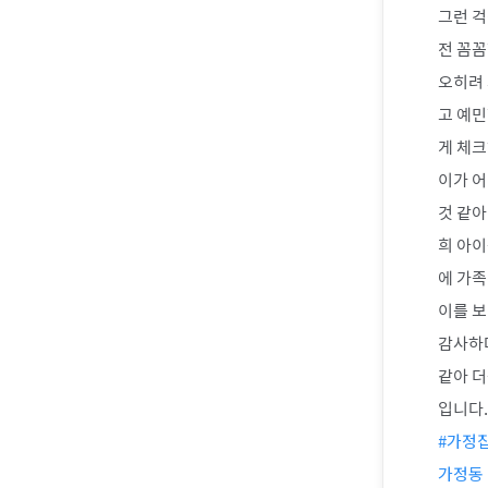
그런 걱
전 꼼꼼
오히려 
고 예민
게 체크
이가 어
것 같아
희 아이
에 가족
이를 
감사하다
같아 더
입니다.
#가정
가정동