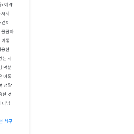
 예약
주셔서
노견이
을 꼼꼼하
 아롱
적응한
있는 저
님 덕분
온 아롱
며 정말
응한 것
 시터님
천 서구