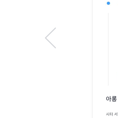
아롱
시터 서