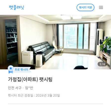
펫시터 지원
1
/
6
가정집(아파트) 팻시팅
인천 서구
·
임*만
펫시터 최근 검증일 : 2026년 3월 20일