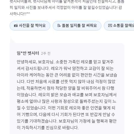
펫시터어플과, 펫시터님께 아이를 맡겨본적이 처음인데 친절하시고, 틈틈
히 일지와 사진들 보내주셔서 걱정없이 아이를 잘 맡길수있었습니다! 감
사하니다!!^^
📸
사진을 잘 찍어요
📝
돌봄 일지를 잘 써줘요
💌
소통을 잘해
2주 전
임*만
펫시터
안녕하세요, 보호자님. 소중한 가족인 레오를 믿고 맡겨주
셔서 감사드립니다. 레오가 워낙 얌전하고 교감이 잘 되는
아이라 케어하는 동안 큰 어려움 없이 편안한 시간을 보냈습
니다. 다만 처음에 사료를 선뜻 먹지 않아 내심 걱정이 많았
는데, 적응하면서 점차 적당한 양을 잘 비워주어서 참 다행
이었습니다. 레오의 밝은 모습과 애교를 보며 보호자님께서
평소에 얼마나 많은 사랑과 정성으로 돌봐주셨는지 깊이 느
낄 수 있었습니다. 이번 기회로 레오와 좋은 인연을 맺게 되
어 기뻤으며, 다음에 다시 기회가 된다면 또 반갑게 만날 수
있기를 기대하겠습니다. 보호자님의 가정에 늘 행복과 평안
이 가득하시기를 진심으로 바랍니다.