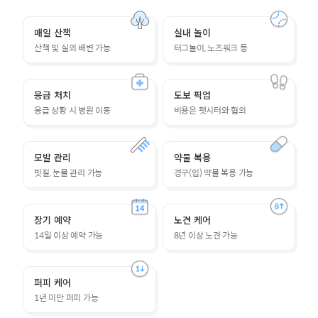
매일 산책
실내 놀이
산책 및 실외 배변 가능
터그놀이, 노즈워크 등
응급 처치
도보 픽업
응급 상황 시 병원 이동
비용은 펫시터와 협의
모발 관리
약물 복용
빗질, 눈물 관리 가능
경구(입) 약물 복용 가능
장기 예약
노견 케어
14일 이상 예약 가능
8년 이상 노견 가능
퍼피 케어
1년 미만 퍼피 가능