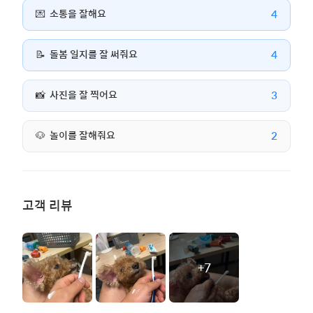
4
💌
소통을 잘해요
4
📝
돌봄 일지를 잘 써줘요
3
📸
사진을 잘 찍어요
2
🐶
놀이를 잘해줘요
고객 리뷰
+7