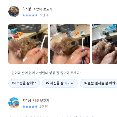
소망이
보호자
하*영
지난 주
노견이라 손이 많이 가실텐데 항상 잘 돌보아 주세요!
💌
소통을 잘해요
📸
사진을 잘 찍어요
📝
돌봄 일지를 잘 써줘
레오
보호자
지*정
2주 전