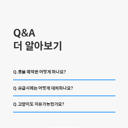
님의 반려견 만두와도 너무나 잘 보내는 모습
꼭 시터
보며 만두에게도 고마운 마음 가득입니다
다^^
~~^^ 보릴 혼자두고 두세시간 이상의 외출은
어렵다보니 늘 데리고 다녀야했던 분리불안
Q&A
이 심한 보리와 저에게는 펫시터님이 은인 같
은 분이시랍니다~^^😆😁 펫시터님~너무 너
더 알아보기
무 감사드리며 앞으로도 우리 보리🐶 잘 부탁
드립니다~ 😄😆😍
Q.돌봄 예약은 어떻게 하나요?
Q.응급시에는 어떻게 대처하나요?
Q.고양이도 이용가능한가요?