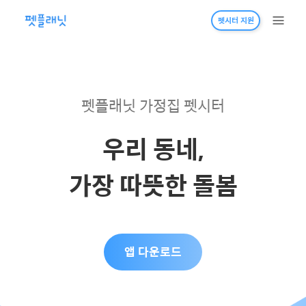
펫시터 지원
펫플래닛 가정집 펫시터
우리 동네,
가장 따뜻한 돌봄
앱 다운로드