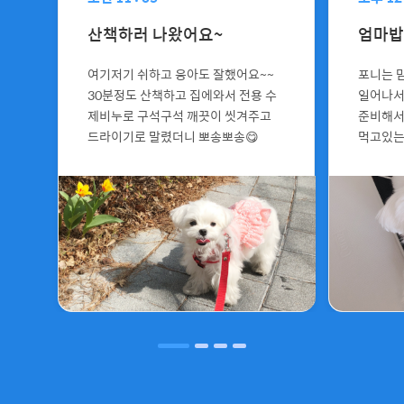
산책하러 나왔어요~
엄마밥은
여기저기 쉬하고 응아도 잘했어요~~
포니는 
30분정도 산책하고 집에와서 전용 수
일어나서
제비누로 구석구석 깨끗이 씻겨주고
준비해서
드라이기로 말렸더니 뽀송뽀송😋
먹고있는