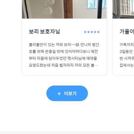
보리
보호자님
가을
불리불안이 있는 저와 보리~~😅 언니의 병간
가족끼리
호를 위해 온종일 밖에 있어야하다보니 예전
3일동안
부터 마음에 담아두었던 펫시터님께 예약을
번 시켜
요청드렸는데 처음 뵙자마자 저의 모든 불안
집에서는
함이 눈녹듯 사라졌답니다. 보리도 보자마자
어지지 
꼬리흔들며 펫시터님께 안기는거보고 신기신
을이도 
기...보릴 두고 나오는데도 왠지 가족한테 맡
아요 진
+
기고나온것 처럼 너무나 마음이 편안했답니
다른분께
더보기
다. 게다가 중간중간 펫시터님의 너무나 상세
가 분리
하고 정성스러운 일지에 감동 또 감동.. 보내
을 왜 했
주신 사진과 동영상 속 보리는 어느새 펫시터
이랑 하
님 가족이 된것처럼 편안하게 노즈워크하며
행다녀왔
돌아다니는 모습보며 모든걱정이 다~~~ 사라
상태를 
졌답니다. 특히 사회성이 없는 보리가 펫시터
주셔서 감사해요. 나중