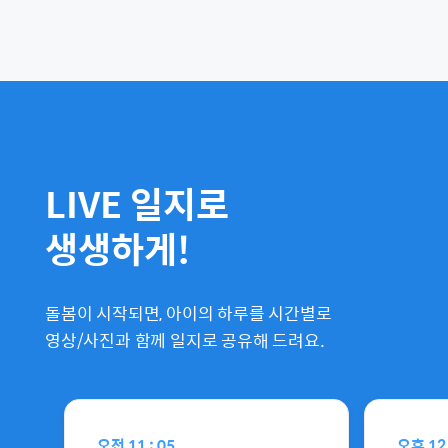
LIVE 일지로
생생하게!
돌봄이 시작되면, 아이의 하루를 시간별로
영상/사진과 함께 일지로 공유해 드려요.
오전
11 : 05
오후
12