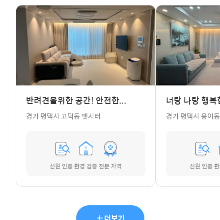
반려견을위한 공간! 안전한...
너랑 나랑 행복
경기 평택시 고덕동 펫시터
경기 평택시 용이동
신원 인증
환경 검증
전문 자격
신원 인증
환
더보기