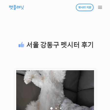
펫시터 지원
서울 강동구
펫시터 후기