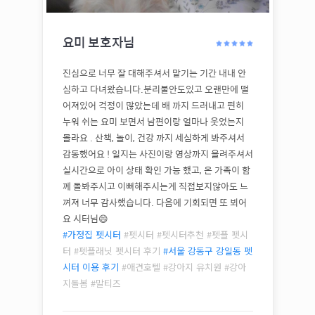
요미
보호자님
진심으로 너무 잘 대해주셔서 맡기는 기간 내내 안
심하고 다녀왔습니다.분리불안도있고 오랜만에 떨
어져있어 걱정이 많았는데 배 까지 드러내고 편히
누워 쉬는 요미 보면서 남편이랑 얼마나 웃었는지
몰라요 . 산책, 놀이, 건강 까지 세심하게 봐주셔서
감동했어요 ! 일지는 사진이랑 영상까지 올려주셔서
실시간으로 아이 상태 확인 가능 했고, 온 가족이 함
께 돌봐주시고 이뻐해주시는게 직접보지않아도 느
껴져 너무 감사했습니다. 다음에 기회되면 또 뵈어
요 시터님😄
#가정집 펫시터
#펫시터 #펫시터추천 #펫플 펫시
터 #펫플래닛 펫시터 후기
#
서울 강동구 강일동
펫
시터 이용 후기
#애견호텔 #강아지 유치원 #강아
지돌봄 #
말티즈