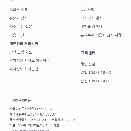
서비스 소개
공지사항
질문과 답변
비즈니스 제휴
자주 묻는 질문
펫피플 컴퍼니
이용 약관
규제특례 이용자 고지 사항
개인정보 처리방침
안전 보상 제도
고객센터
위치기반 서비스 이용약관
채팅 상담
위치정보 처리방침
평일 10:00-18:00
점심 13:00-14:00
주식회사 펫피플
서울 강남구 삼성동 118-11, 2층
사업자 등록번호 : 347-87-00837
통신판매업 신고번호 : 제 2017-서울강남-03319
대표 : 이원복 | 개인정보책임자 : 김태호
이메일 : help@petplanet.co