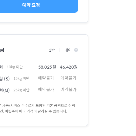
예약 요청
요금
1박
데이
형
58,025원
46,420원
10kg 미만
예약불가
예약불가
 (S)
15kg 미만
예약불가
예약불가
형(M)
25kg 미만
액은 세금/서비스 수수료가 포함된 기본 금액으로 선택
간, 마릿수에 따라 가격이 달라질 수 있습니다.