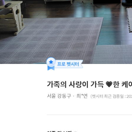
가족의 사랑이 가득 💗한 케
서울 강동구 · 최*연
(펫시터 최근 검증일 : 20