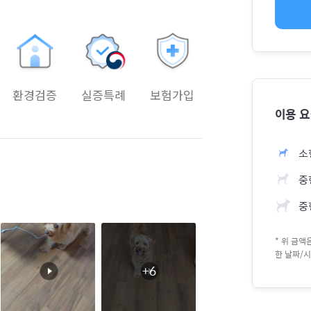
환경검증
실증특례
보험가입
이용 
소
중형
중
* 위 금
한 날짜/시
+6