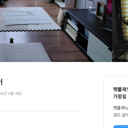
어
펫플래
26년 6월 4일)
가정집
펫플래닛
코드 검