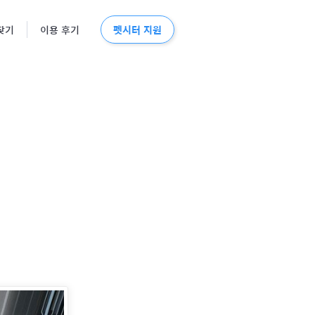
펫시터 지원
찾기
이용 후기