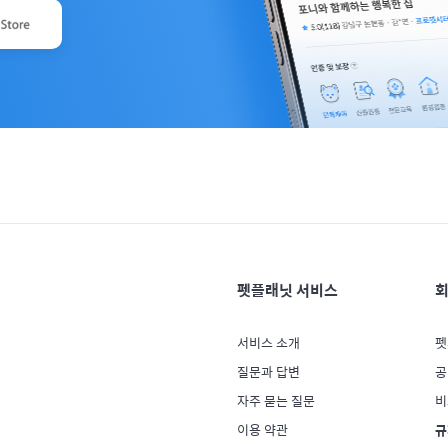
펫플래닛 서비스
회
서비스 소개
펫
질문과 답변
공
자주 묻는 질문
비
이용 약관
규