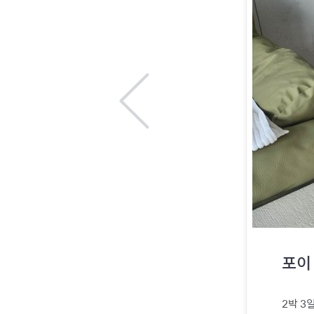
포이
2박 3