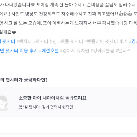
가 다녀왔습니다🤎 포이랑 계속 잘 놀아주시고 준비용품 꿀팁도 알려주시
요!! 사진도 영상도 건강체크도 자주해주시고 진짜 최고였어요👍👍👍 
응하고 잘 노는 모습에, 포이 이뻐하는게 느껴져서 너무 감사했숩니당 다
릴게요❤️
집 펫시터
#펫시터 #펫시터추천 #펫플 펫시터 #펫플래닛 펫시터 후기
#
경
덕면
펫시터 이용 후기
#애견호텔
#강아지 유치원 #강아지돌봄 #
말티즈
기의 펫시터가 궁금하다면?
소중한 아이 내아이처럼 돌봐드려요
임*원
펫시터·
경기 평택시 현덕면