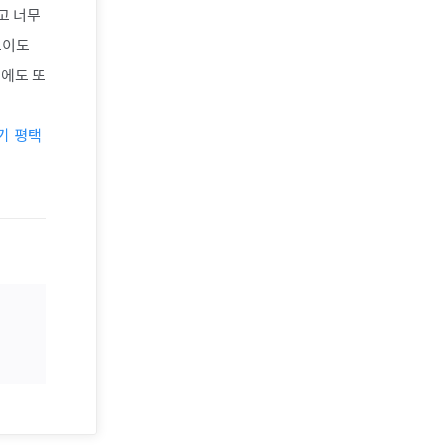
고 너무
포이도
음에도 또
기 평택