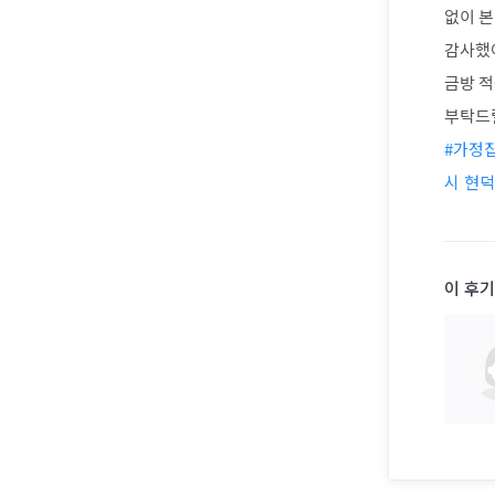
없이 본
감사했어
금방 적
부탁드
#가정
시 현
이 후