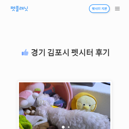
펫시터 지원
경기 김포시
펫시터 후기