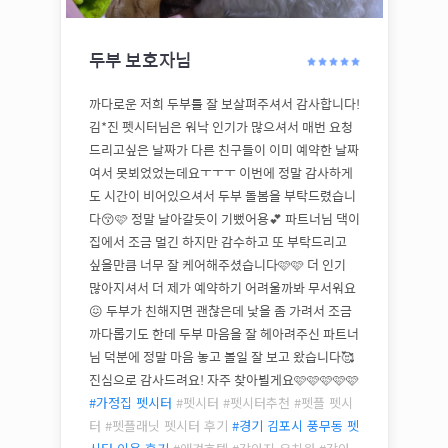
두부
보호자님
까다로운 저희 두부를 잘 보살펴주셔서 감사합니다!
김*진 펫시터님은 워낙 인기가 많으셔서 매번 요청
드리고싶은 날짜가 다른 친구들이 이미 예약한 날짜
여서 못뵈었었는데요ㅜㅜㅜ 이번에 정말 감사하게
도 시간이 비어있으셔서 두부 돌봄을 부탁드렸습니
다😚🩷 정말 날아갈듯이 기뻤어용💕 파트너님 댁이
집에서 조금 멀긴 하지만 감수하고 또 부탁드리고
싶을만큼 너무 잘 케어해주셨습니다🩷🩷 더 인기
많아지셔서 더 제가 예약하기 어려울까봐 무서워요
😖 두부가 친해지면 괜찮은데 낯을 좀 가려서 조금
까다롭기도 한데 두부 마음을 잘 헤아려주신 파트너
님 덕분에 정말 마음 놓고 볼일 잘 보고 왔습니다🥰
진심으로 감사드려요! 자주 찾아뵐게요🩷🩷🩷🩷🩷
#가정집 펫시터
#펫시터 #펫시터추천 #펫플 펫시
터 #펫플래닛 펫시터 후기
#
경기 김포시 풍무동
펫