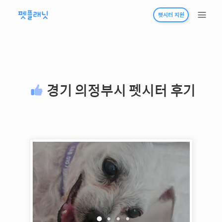
펫시터 지원
경기 의정부시
펫시터 후기