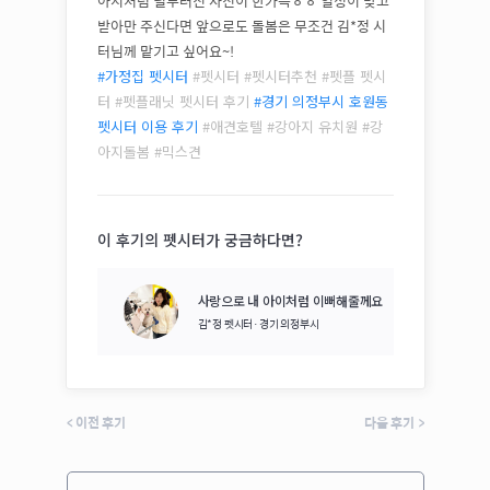
아지처럼 널부러진 사진이 한가득ㅎㅎ 일정이 맞고
받아만 주신다면 앞으로도 돌봄은 무조건 김*정 시
터님께 맡기고 싶어요~!
#가정집 펫시터
#펫시터 #펫시터추천 #펫플 펫시
터 #펫플래닛 펫시터 후기
#
경기 의정부시 호원동
펫시터 이용 후기
#애견호텔 #강아지 유치원 #강
아지돌봄 #
믹스견
이 후기의 펫시터가 궁금하다면?
사랑으로 내 아이처럼 이뻐해줄께요
김*정
펫시터·
경기 의정부시
<
이전 후기
다음 후기
>