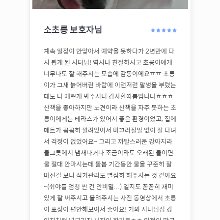
소초롱
보호자님
계속 일정이 안맞아서 예약을 못하다가 2년만에 다
시 뵙게 된 시터님! 역시나 친절하시고 초롱이에게
너무나도 잘 해주시는 모습에 감동이에요ㅠㅠ 초롱
이가 그새 늙어버린 바람에 이런저런 말썽을 부렸는
데도 다 예쁘게 봐주시니 감사할따름입니다ㅎㅎㅎ
산책을 좋아하지만 노견이라 산책을 자주 못하는 초
롱이에게는 테라스가 있어서 좋은 환경이었고, 집에
매트가 꼼꼼히 깔려있어서 미끄러질일 없이 잘 다녀
서 걱정이 없었어요~ 그리고 까탈스러운 강아지라
물그릇에서 냄새나거나 조금이라도 오래된 물이면
물 절대 안마시는데 돌봄 기간동안 물을 꾸준히 잘
마신걸 보니 식기관리도 열심히 해주시는 것 같아요
~(쉬야를 엄청 싼 건 안비밀...) 일지도 꼼꼼히 재미
있게 잘 써주시고 올려주시는 사진 동영상에서 초롱
이 표정이 편안해보여서 좋아요! 거의 시터님집 강