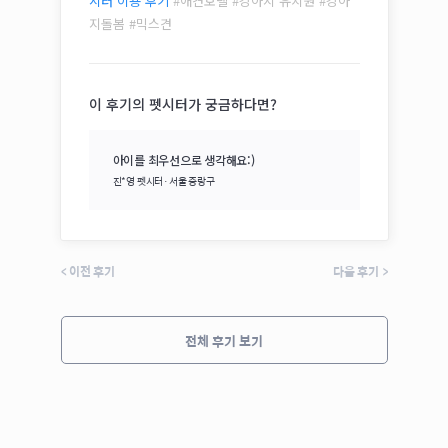
시터 이용 후기
#애견호텔 #강아지 유치원 #강아
지돌봄 #
믹스견
이 후기의 펫시터가 궁금하다면?
아이를 최우선으로 생각해요:)
진*영
펫시터·
서울 중랑구
<
이전 후기
다음 후기
>
전체 후기 보기