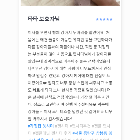
타타
보호자님
이사를 오면서 형제 강아지 두마리를 맡겼어요. 처
음에는 애견 돌봄이 가능한 유치원 등을 고민하다가
다른 강아지들과의 마찰이나 시간, 픽업 등 걱정되
는 부분들이 많아 처음으로 펫시터님에게 강아지를
맡겼는데 결과적으로 아주아주 좋은 선택이었습니
다!! 우선 강아지에 대한 사랑이 너무느껴져서 안심
하고 맡길수 있었고, 강아지 케어에 대한 진심도 느
껴졌어요❤️ 일지도 너무 정성 스럽게 써주시고 소통
도 빠르게 되다 보니 한시름 걱정을 덜었습니다! 더
운 날씨에 산책도 걱정이었는데 가장 덜 더운 시간
대, 장소로 고민하시며 진행 해주셨어요❤️ 덕분에
강아들도 이사 스트레스를 덜었던 것 같아요☺️ 너무
잘 봐주셔서 감사했습니다!
#가정집 펫시터
#펫시터 #펫시터추천 #펫플 펫시
터 #펫플래닛 펫시터 후기
#
서울 중랑구 상봉동
펫