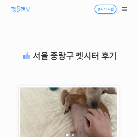
펫시터 지원
서울 중랑구
펫시터 후기