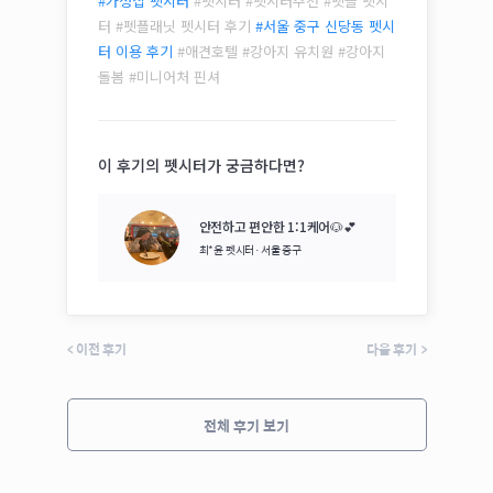
#가정집 펫시터
#펫시터 #펫시터추천 #펫플 펫시
터 #펫플래닛 펫시터 후기
#
서울 중구 신당동
펫시
터 이용 후기
#애견호텔 #강아지 유치원 #강아지
돌봄 #
미니어처 핀셔
이 후기의 펫시터가 궁금하다면?
안전하고 편안한 1:1케어🐶💕
최*윤
펫시터·
서울 중구
<
이전 후기
다음 후기
>
전체 후기 보기