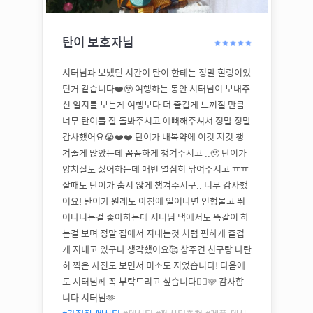
탄이
보호자님
시터님과 보냈던 시간이 탄이 한테는 정말 힐링이었
던거 같습니다❤️🥹 여행하는 동안 시터님이 보내주
신 일지를 보는게 여행보다 더 즐겁게 느껴질 만큼
너무 탄이를 잘 돌봐주시고 예뻐해주셔서 정말 정말
감사했어요😭❤️❤️ 탄이가 내복약에 이것 저것 챙
겨줄게 많았는데 꼼꼼하게 챙겨주시고 ..🥹 탄이가
양치질도 싫어하는데 매번 열심히 닦여주시고 ㅠㅠ
잘때도 탄이가 춥지 않게 챙겨주시구.. 너무 감사했
어요! 탄이가 원래도 아침에 일어나면 인형물고 뛰
어다니는걸 좋아하는데 시터님 댁에서도 똑같이 하
는걸 보며 정말 집에서 지내는것 처럼 편하게 즐겁
게 지내고 있구나 생각했어요🥰 상주견 친구랑 나란
히 찍은 사진도 보면서 미소도 지었습니다! 다음에
도 시터님께 꼭 부탁드리고 싶습니다🙇‍♀️🩵 감사합
니다 시터님🫶