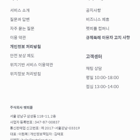
서비스 소개
공지사항
질문과 답변
비즈니스 제휴
자주 묻는 질문
펫피플 컴퍼니
이용 약관
규제특례 이용자 고지 사항
개인정보 처리방침
안전 보상 제도
고객센터
위치기반 서비스 이용약관
채팅 상담
위치정보 처리방침
평일 10:00-18:00
점심 13:00-14:00
주식회사 펫피플
서울 강남구 삼성동 118-11, 2층
사업자 등록번호 : 347-87-00837
통신판매업 신고번호 : 제 2017-서울강남-03319
대표 : 이원복 | 개인정보책임자 : 김태호
이메일 : help@petplanet.co