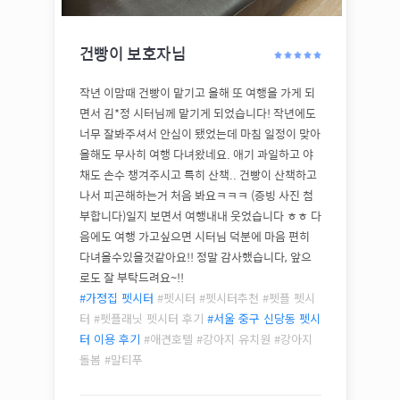
건빵이
보호자님
작년 이맘때 건빵이 맡기고 올해 또 여행을 가게 되
면서 김*정 시터님께 맡기게 되었습니다! 작년에도
너무 잘봐주셔서 안심이 됐었는데 마침 일정이 맞아
올해도 무사히 여행 다녀왔네요. 애기 과일하고 야
채도 손수 챙겨주시고 특히 산책.. 건빵이 산책하고
나서 피곤해하는거 처음 봐요ㅋㅋㅋ (증빙 사진 첨
부합니다)일지 보면서 여행내내 웃었습니다 ㅎㅎ 다
음에도 여행 가고싶으면 시터님 덕분에 마음 편히
다녀올수있을것같아요!! 정말 감사했습니다, 앞으
로도 잘 부탁드려요~!!
#가정집 펫시터
#펫시터 #펫시터추천 #펫플 펫시
터 #펫플래닛 펫시터 후기
#
서울 중구 신당동
펫시
터 이용 후기
#애견호텔 #강아지 유치원 #강아지
돌봄 #
말티푸