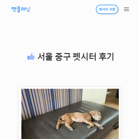
펫시터 지원
서울 중구
펫시터 후기