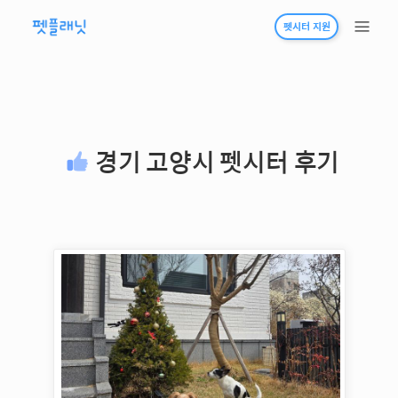
펫시터 지원
경기 고양시
펫시터 후기