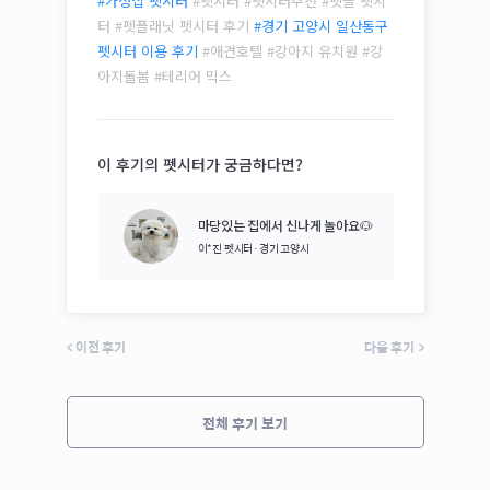
#가정집 펫시터
#펫시터 #펫시터추천 #펫플 펫시
터 #펫플래닛 펫시터 후기
#
경기 고양시 일산동구
펫시터 이용 후기
#애견호텔 #강아지 유치원 #강
아지돌봄 #
테리어 믹스
이 후기의 펫시터가 궁금하다면?
마당있는 집에서 신나게 놀아요🐶
이*진
펫시터·
경기 고양시
<
이전 후기
다음 후기
>
전체 후기 보기