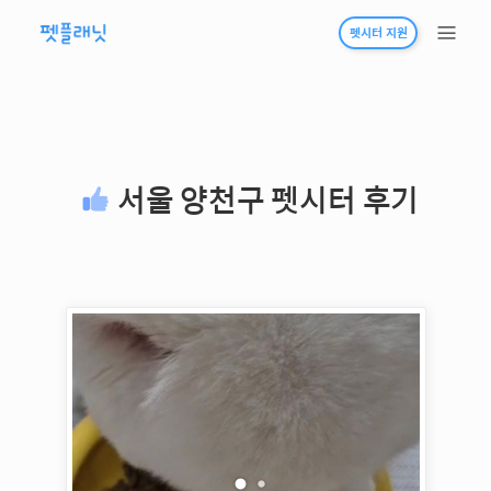
펫시터 지원
서울 양천구
펫시터 후기