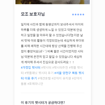
모조
보호자님
​일지에 사진과 함께 동영상까지 보내주셔서 아이의
하루를 더욱 생생하게 느낄 수 있었고 덕분에 안심
하고 일정을 잘 마무리 할 수 있었습니다🥰 더운 날
씨 탓에 야외 활동이 걱정되었는데 세심하게 무더위
를 피해 쾌적한 시간대에 항상 산책을 진행해 주신
점이 좋았어요(ദി ᷇ᵕ ᷆ ) 비록 짧은 시간이었지만 시터
님 덕분에 온전히 믿고 맡길 수 있었습니다 세심하
게 케어해 주셔서 진심으로 감사드려요！！
#가정집 펫시터
#펫시터 #펫시터추천 #펫플 펫시
터 #펫플래닛 펫시터 후기
#
서울 양천구 목동
펫시
터 이용 후기
#애견호텔 #강아지 유치원 #강아지
돌봄 #
포메라니안
이 후기의 펫시터가 궁금하다면?