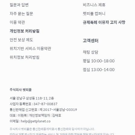
질문과 답변
비즈니스 제휴
자주 묻는 질문
펫피플 컴퍼니
이용 약관
규제특례 이용자 고지 사항
개인정보 처리방침
안전 보상 제도
고객센터
위치기반 서비스 이용약관
채팅 상담
위치정보 처리방침
평일 10:00-18:00
점심 13:00-14:00
주식회사 펫피플
서울 강남구 삼성동 118-11, 2층
사업자 등록번호 : 347-87-00837
통신판매업 신고번호 : 제 2017-서울강남-03319
대표 : 이원복 | 개인정보책임자 : 김태호
이메일 : help@petplanet.co
주식회사 펫피플은 통신판매중개자로서 통신판매의 당사자가 아닙니다.
따라서 개별 펫시터가 제공하는 서비스 및 거래에 관한 책임은 해당 펫시터에게 있습니다.