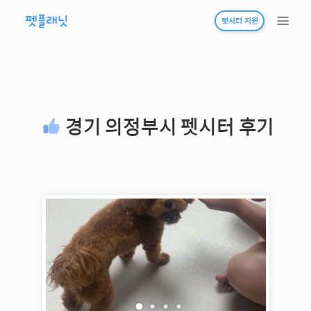
펫시터 지원
경기 의정부시
펫시터 후기