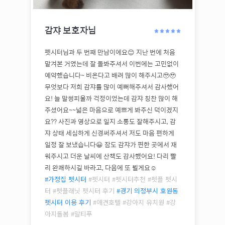
감쟈
보호자님
펫시터님과 두 번째 만남이에요😊 지난 번에 처음
맡겨본 거였는데 잘 돌봐주셔서 이번에는 고민없이
예약했습니다~ 비온다고 배려 많이 해주시고🥹🥹
무엇보다 저희 감쟈를 많이 예뻐해주셔서 감사했어
요! 늘 말썽피울까 걱정이었는데 감쟈 칭찬 많이 해
주셨어요~~넓은 마음으로 예쁘게 봐주신 덕이겠지
요?? 사진과 영상으로 일지 소통도 잘해주시고, 감
쟈 상태 세심하게 신경써주셔서 저도 마음 편하게
일정 잘 보냈습니다😀 잠도 감쟈가 편한 곳에서 재
워주시고 더운 날씨에 산책도 감사했어요! 다리 빨
리 완쾌하시길 바라고, 다음에 또 뵐게요☺️
#가정집 펫시터
#펫시터 #펫시터추천 #펫플 펫시
터 #펫플래닛 펫시터 후기
#
경기 의정부시 호원동
펫시터 이용 후기
#애견호텔 #강아지 유치원 #강
아지돌봄 #
말티푸