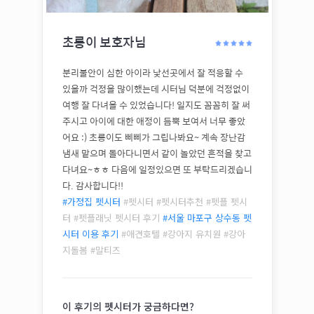
초롱이
보호자님
분리불안이 심한 아이라 낯선곳에서 잘 적응할 수
있을까 걱정을 많이했는데 시터님 덕분에 걱정없이
여행 잘 다녀올 수 있었습니다! 일지도 꼼꼼히 잘 써
주시고 아이에 대한 애정이 듬뿍 보여서 너무 좋았
어요 :) 초롱이도 삐삐가 그립나봐요~ 계속 장난감
냄새 맡으며 돌아다니면서 같이 놀았던 흔적을 찾고
다녀요~ㅎㅎ 다음에 일정있으면 또 부탁드리겠습니
다. 감사합니다!!
#가정집 펫시터
#펫시터 #펫시터추천 #펫플 펫시
터 #펫플래닛 펫시터 후기
#
서울 마포구 상수동
펫
시터 이용 후기
#애견호텔 #강아지 유치원 #강아
지돌봄 #
말티즈
이 후기의 펫시터가 궁금하다면?