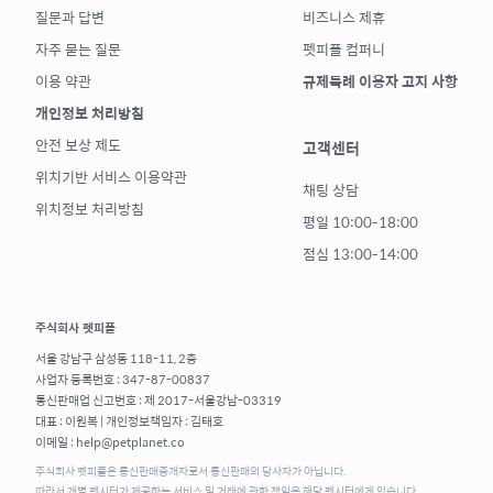
질문과 답변
비즈니스 제휴
자주 묻는 질문
펫피플 컴퍼니
이용 약관
규제특례 이용자 고지 사항
개인정보 처리방침
안전 보상 제도
고객센터
위치기반 서비스 이용약관
채팅 상담
위치정보 처리방침
평일 10:00-18:00
점심 13:00-14:00
주식회사 펫피플
서울 강남구 삼성동 118-11, 2층
사업자 등록번호 : 347-87-00837
통신판매업 신고번호 : 제 2017-서울강남-03319
대표 : 이원복 | 개인정보책임자 : 김태호
이메일 : help@petplanet.co
주식회사 펫피플은 통신판매중개자로서 통신판매의 당사자가 아닙니다.
따라서 개별 펫시터가 제공하는 서비스 및 거래에 관한 책임은 해당 펫시터에게 있습니다.