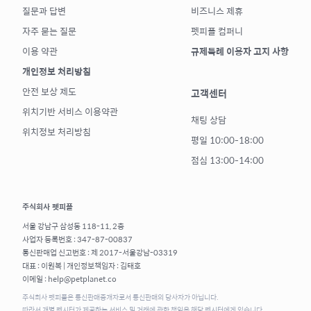
질문과 답변
비즈니스 제휴
자주 묻는 질문
펫피플 컴퍼니
이용 약관
규제특례 이용자 고지 사항
개인정보 처리방침
안전 보상 제도
고객센터
위치기반 서비스 이용약관
채팅 상담
위치정보 처리방침
평일 10:00-18:00
점심 13:00-14:00
주식회사 펫피플
서울 강남구 삼성동 118-11, 2층
사업자 등록번호 : 347-87-00837
통신판매업 신고번호 : 제 2017-서울강남-03319
대표 : 이원복 | 개인정보책임자 : 김태호
이메일 : help@petplanet.co
주식회사 펫피플은 통신판매중개자로서 통신판매의 당사자가 아닙니다.
따라서 개별 펫시터가 제공하는 서비스 및 거래에 관한 책임은 해당 펫시터에게 있습니다.