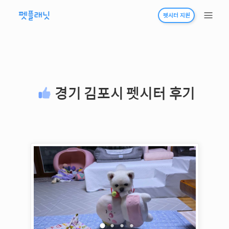
펫시터 지원
경기 김포시
펫시터 후기