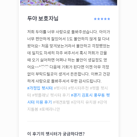
두야
보호자님
저희 두야를 너무 사랑으로 돌봐주셨습니다. 아이가
너무 편안하게 잘있어서 1도 불안하지 않게 잘 다녀
왔어요~ 처음 맞겨보는거라서 불안하고 걱정했었는
데 일지도 자세히 자주 써주서서 혹시 저희가 갔을
때 오기 싫어하면 어쩌나 하는 불안이 생길정도 였
어요~~^♡♡ 다음에 기회가 된다면 이젠 아무 걱정
없이 부탁드릴곳이 생겨서 든든합니다. 이쁘고 건강
하게 사랑으로 돌봐주셔서 무한 감사드립니다.
#가정집 펫시터
#펫시터 #펫시터추천 #펫플 펫시
터 #펫플래닛 펫시터 후기
#
경기 김포시 풍무동
펫
시터 이용 후기
#애견호텔 #강아지 유치원 #강아
지돌봄 #
포메라니안
이 후기의 펫시터가 궁금하다면?