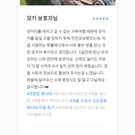
모카
보호자님
강아지를 데리고 갈 수 없는 가족여행 때문에 강아
지를 맡길 곳을 정하지 못해 전전긍긍했었는데, 처
음 이용하는 펫플래닛에서 너무 좋은 분을 만난 것
은 모카의 복이라고 생각합니다. 5일만에 만난 우리
모카는 너무 편안해 보였어요. 산책도 놀이도 저보
다 더 잘 시켜주셔서 일지 보며 많이 배웠습니다. 정
말 사랑과 정성으로 돌보아 주시는걸 느꼈습니다.
목줄에 달아주신 수제 꽃장식도 잘 달고 다닐게요~
감사합니다❤️
#가정집 펫시터
#펫시터 #펫시터추천 #펫플 펫시
터 #펫플래닛 펫시터 후기
#
서울 구로구 신도림동
펫시터 이용 후기
#애견호텔 #강아지 유치원 #강
아지돌봄 #
시츄