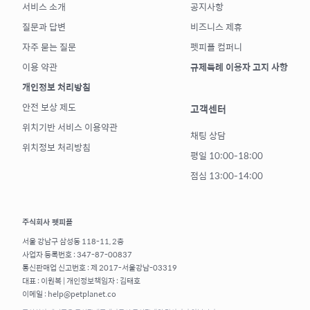
서비스 소개
공지사항
질문과 답변
비즈니스 제휴
자주 묻는 질문
펫피플 컴퍼니
이용 약관
규제특례 이용자 고지 사항
개인정보 처리방침
안전 보상 제도
고객센터
위치기반 서비스 이용약관
채팅 상담
위치정보 처리방침
평일 10:00-18:00
점심 13:00-14:00
주식회사 펫피플
서울 강남구 삼성동 118-11, 2층
사업자 등록번호 : 347-87-00837
통신판매업 신고번호 : 제 2017-서울강남-03319
대표 : 이원복 | 개인정보책임자 : 김태호
이메일 : help@petplanet.co