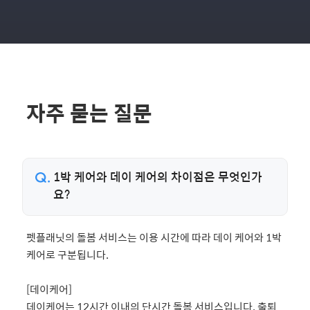
냈습니다. 계속 일지보내주시고 사진도
보내주셔서 너무 맘이 편했어요 두부도
편하게 잘있는 사진보면 제가 걱정이 안
되니 지인들과 시간을더 잘보낼수 있었던
것 같아요 정말 감사드리고 세심하게 잘
케어해주셔서 다시한번 감사드립니다.
여름이라 아침일찍 산책시켜주신것도 정
자주 묻는 질문
말 고생많으셨어요 올여름 잘보내시고 항
상 행복하세요 시터님♡
1박 케어와 데이 케어의 차이점은 무엇인가
요?
펫플래닛의 돌봄 서비스는 이용 시간에 따라 데이 케어와 1박
케어로 구분됩니다.
[데이케어]
데이케어는 12시간 이내의 단시간 돌봄 서비스입니다. 출퇴