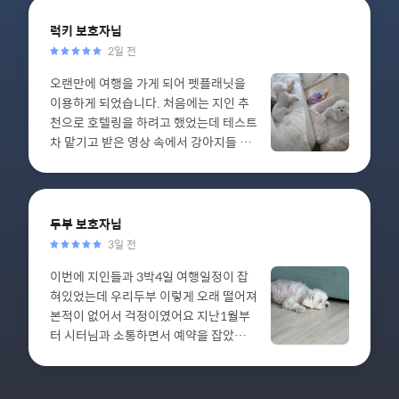
님께 하는걸 보고 너무 놀랐어요 ㅋㅋ 가
족 이외에는 절대 하지 않는 행동들을 조
럭키
보호자님
금씩 하는걸 보고 너무 신기했답니다 😍
2일 전
다 선생님의 사랑 덕분이겠죠! 덕분에 시
오랜만에 여행을 가게 되어 펫플래닛을
골 어르신도 마음 편히 뵙고 왔어요! 일지
이용하게 되었습니다. 처음에는 지인 추
도 항상 사랑 가득 정성 가득하게 써주시
천으로 호텔링을 하려고 했었는데 테스트
고, 산책도 감자 좋아하는 공놀이도 해주
차 맡기고 받은 영상 속에서 강아지들 표
시고, 밤에 거실에서 같이 주무셔주시기
정이 너무 겁에 질려있고 떨고있어서 고
도 하고.. 정말 모두 감사합니다 🫶🏻 우
민끝에 취소하고 급히 알아보던 중 돌봄
리 선생님 항상 행복하세요! 또 뵙겠습니
님을 만나게 되었어요~ 너무 오랜만의 돌
다 ♥️
봄이라 걱정이 많았지만 처음부터 아이들
두부
보호자님
의 특징과 하루생활에 대해 상세하게 물
3일 전
어봐주시는 모습에서 신뢰가 갔고, 실제
이번에 지인들과 3박4일 여행일정이 잡
로 만나뵈니 마음이 편안해졌답니다. 일
혀있었는데 우리두부 이렇게 오래 떨어져
지도 자주 보내주시고 중간중간 소통도
본적이 없어서 걱정이였어요 지난1월부
원활히 해주셔서 안심하고 편히 여행을
터 시터님과 소통하면서 예약을 잡았고
다녀올수있었어요. 무엇보다 보내주시는
시터님도 귀찮아하지 않으시고 다 대답해
사진에서 아이들 표정을 보니 잘 지내고
주시고 너무 감사했습니다. 덕분에 진짜
있다는걸 느낄수있었답니다~ 다음에도
저희 가족이 행복한 시간 소중한 시간 보
또 만나뵙길 바랍니다:)