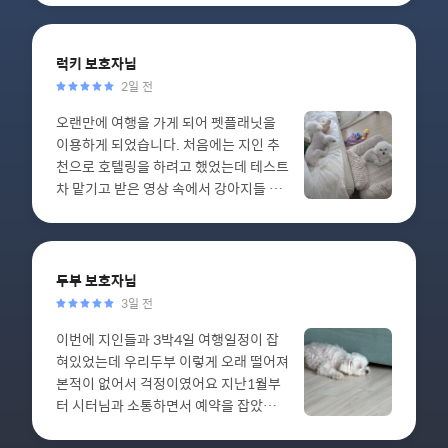
사때 감자만의 특이한 빠른 뽀뽀도 선생
님께 하는걸 보고 너무 놀랐어요 ㅋㅋ 가
족 이외에는 절대 하지 않는 행동들을 조
럭키
보호자님
금씩 하는걸 보고 너무 신기했답니다 😍
2일 전
다 선생님의 사랑 덕분이겠죠! 덕분에 시
오랜만에 여행을 가게 되어 펫플래닛을
골 어르신도 마음 편히 뵙고 왔어요! 일지
이용하게 되었습니다. 처음에는 지인 추
도 항상 사랑 가득 정성 가득하게 써주시
천으로 호텔링을 하려고 했었는데 테스트
고, 산책도 감자 좋아하는 공놀이도 해주
차 맡기고 받은 영상 속에서 강아지들 표
시고, 밤에 거실에서 같이 주무셔주시기
정이 너무 겁에 질려있고 떨고있어서 고
도 하고.. 정말 모두 감사합니다 🫶🏻 우
민끝에 취소하고 급히 알아보던 중 돌봄
리 선생님 항상 행복하세요! 또 뵙겠습니
님을 만나게 되었어요~ 너무 오랜만의 돌
다 ♥️
봄이라 걱정이 많았지만 처음부터 아이들
두부
보호자님
의 특징과 하루생활에 대해 상세하게 물
3일 전
어봐주시는 모습에서 신뢰가 갔고, 실제
이번에 지인들과 3박4일 여행일정이 잡
로 만나뵈니 마음이 편안해졌답니다. 일
혀있었는데 우리두부 이렇게 오래 떨어져
지도 자주 보내주시고 중간중간 소통도
본적이 없어서 걱정이였어요 지난1월부
원활히 해주셔서 안심하고 편히 여행을
터 시터님과 소통하면서 예약을 잡았고
다녀올수있었어요. 무엇보다 보내주시는
시터님도 귀찮아하지 않으시고 다 대답해
사진에서 아이들 표정을 보니 잘 지내고