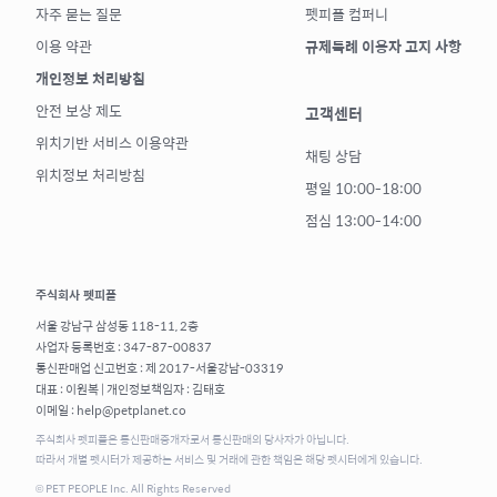
자주 묻는 질문
펫피플 컴퍼니
이용 약관
규제특례 이용자 고지 사항
개인정보 처리방침
안전 보상 제도
고객센터
위치기반 서비스 이용약관
채팅 상담
위치정보 처리방침
평일 10:00-18:00
점심 13:00-14:00
주식회사 펫피플
서울 강남구 삼성동 118-11, 2층
사업자 등록번호 : 347-87-00837
통신판매업 신고번호 : 제 2017-서울강남-03319
대표 : 이원복 | 개인정보책임자 : 김태호
이메일 : help@petplanet.co
주식회사 펫피플은 통신판매중개자로서 통신판매의 당사자가 아닙니다.
따라서 개별 펫시터가 제공하는 서비스 및 거래에 관한 책임은 해당 펫시터에게 있습니다.
© PET PEOPLE Inc. All Rights Reserved