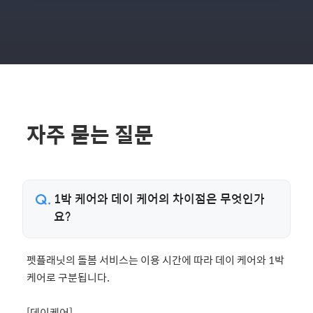
주시고 너무 감사했습니다. 덕분에 진짜
있다는걸 느낄수있었답니다~ 다음에도
저희 가족이 행복한 시간 소중한 시간 보
또 만나뵙길 바랍니다:)
냈습니다. 계속 일지보내주시고 사진도
보내주셔서 너무 맘이 편했어요 두부도
편하게 잘있는 사진보면 제가 걱정이 안
되니 지인들과 시간을더 잘보낼수 있었던
것 같아요 정말 감사드리고 세심하게 잘
케어해주셔서 다시한번 감사드립니다.
여름이라 아침일찍 산책시켜주신것도 정
자주 묻는 질문
말 고생많으셨어요 올여름 잘보내시고 항
상 행복하세요 시터님♡
1박 케어와 데이 케어의 차이점은 무엇인가
요?
펫플래닛의 돌봄 서비스는 이용 시간에 따라 데이 케어와 1박
케어로 구분됩니다.
[데이케어]