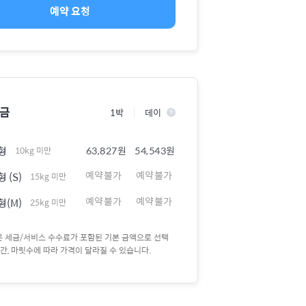
예약 요청
요금
1박
데이
형
63,827원
54,543원
10kg 미만
예약불가
예약불가
 (S)
15kg 미만
예약불가
예약불가
형(M)
25kg 미만
액은 세금/서비스 수수료가 포함된 기본 금액으로 선택
간, 마릿수에 따라 가격이 달라질 수 있습니다.