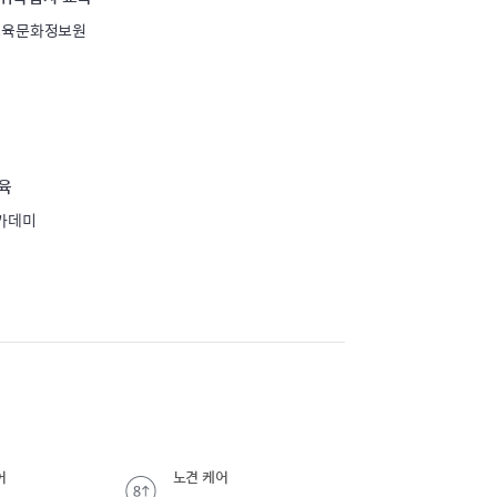
교육문화정보원
육
카데미
어
노견 케어