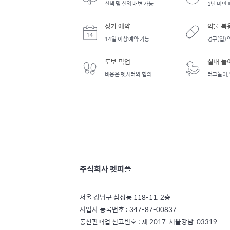
산책 및 실외 배변 가능
1년 미만 
장기 예약
약물 복
14일 이상 예약 가능
경구(입) 
도보 픽업
실내 놀
비용은 펫시터와 협의
터그놀이,
주식회사 펫피플
서울 강남구 삼성동 118-11, 2층
사업자 등록번호 : 347-87-00837
통신판매업 신고번호 : 제 2017-서울강남-03319