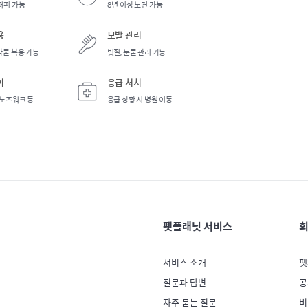
퍼피 가능
8년 이상 노견 가능
용
모발 관리
약물 복용 가능
빗질, 눈물 관리 가능
이
응급 처치
 노즈워크 등
응급 상황 시 병원 이동
펫플래닛 서비스
회
서비스 소개
펫
질문과 답변
공
자주 묻는 질문
비