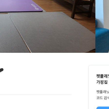
️
펫플래
가정집
펫플래닛
코드 검