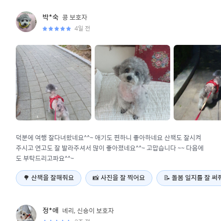
콩
보호자
박*숙
4일 전
덕분에 여행 잘다녀왔네요^^~ 애기도 편하니 좋아하네요 산책도 잘시켜
주시고 연고도 잘 발라주셔서 많이 좋아졌네요^^~ 고맙습니다 ~~ 다음에
도 부탁드리고파요^^~
🌳
산책을 잘해줘요
📸
사진을 잘 찍어요
📝
돌봄 일지를 잘 써
녜리, 신숑이
보호자
정*애