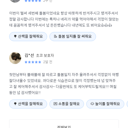
2주 전
이번이 벌써 세번째 돌봄이었네요 항상 따뜻하게 반겨주시고 챙겨주셔서
정말 감사합니다 이번에는 특히나 녜리가 약을 먹어야해서 걱정이 많았는
데 꼼꼼하게 챙겨주셔서 넘 든든했습니다 내년에도 또 뵈어요👍👍👍
🌳
산책을 잘해줘요
📝
돌봄 일지를 잘 써줘요
초코
보호자
김*선
2달 전
첫만남부터 쫄래쫄래 잘 따르고 돌봄일지 자주 올려주셔서 걱정없이 여행
잘다녀올수 있었네요. 까다로운 식습관으로 많이 걱정했는데 넘 맞쳐주
고 잘 케어해주셔서 감사감사~ 다음번에도 또 케어부탁드릴게요!!! 며칠
동안 넘 감사했어요!!
🌳
산책을 잘해줘요
💌
소통을 잘해요
🐶
놀이를 잘해줘요
전체보기