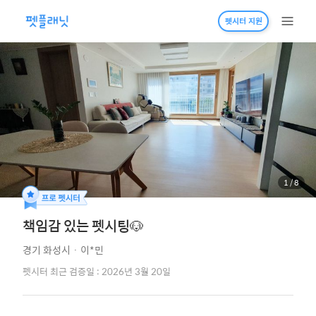
펫시터 지원
1
/
8
책임감 있는 펫시팅🐶
경기 화성시
·
이*민
펫시터 최근 검증일 : 2026년 3월 20일