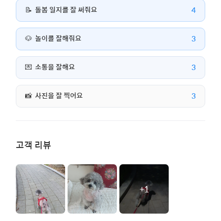
4
📝
돌봄 일지를 잘 써줘요
3
🐶
놀이를 잘해줘요
3
💌
소통을 잘해요
3
📸
사진을 잘 찍어요
고객 리뷰
+1