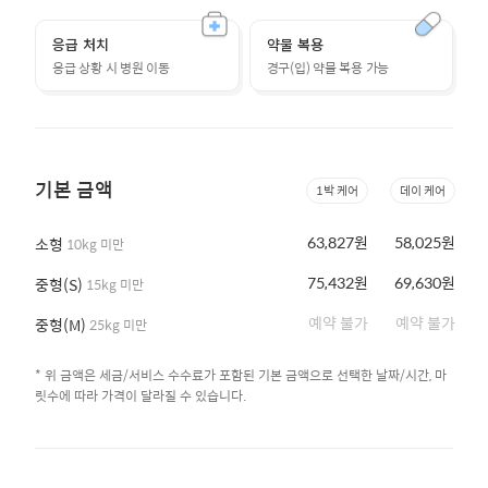
응급 처치
약물 복용
응급 상황 시 병원 이동
경구(입) 약물 복용 가능
기본 금액
1박 케어
데이 케어
63,827원
58,025원
소형
10kg 미만
75,432원
69,630원
중형(S)
15kg 미만
예약 불가
예약 불가
중형(M)
25kg 미만
* 위 금액은 세금/서비스 수수료가 포함된 기본 금액으로 선택한 날짜/시간, 마
릿수에 따라 가격이 달라질 수 있습니다.