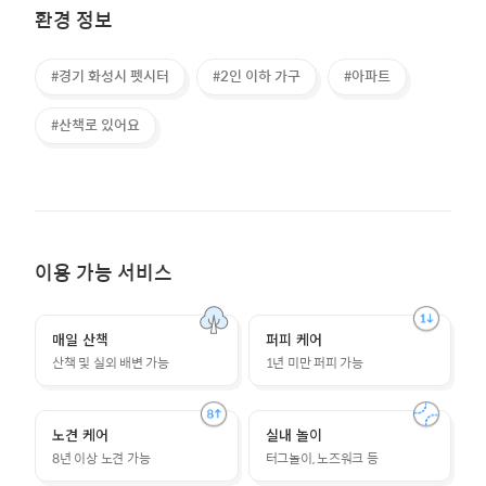
환경 정보
#경기 화성시 펫시터
#2인 이하 가구
#아파트
#산책로 있어요
이용 가능 서비스
매일 산책
퍼피 케어
산책 및 실외 배변 가능
1년 미만 퍼피 가능
노견 케어
실내 놀이
8년 이상 노견 가능
터그놀이, 노즈워크 등