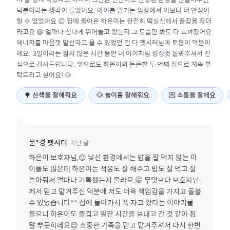
덕분이라는 생각이 들었어요. 아이를 맡기는 입장에서 이보다 더 안심이
될 수 없었어요 😊 집에 돌아온 하온이는 완전히 떡실신해서 꿀잠을 자더
라고요 😆 얼마나 신나게 뛰어놀고 왔는지 그 모습만 봐도 다 느껴졌어요.
에너지를 마음껏 발산하고 올 수 있었던 건 다 펫시터님과 토봉이 덕분이
에요. 3일이라는 짧지 않은 시간 동안 내 아이처럼 정성껏 돌봐주셔서 진
심으로 감사드립니다. 앞으로도 하온이의 든든한 두 번째 집으로 계속 부
탁드리고 싶어요! 🐶
🌳
산책을 잘해줘요
🐶
놀이를 잘해줘요
💌
소통을 잘해요
지난 달
문*경
펫시터
하온이 보호자님,😊 낯선 환경에서는 밥을 잘 먹지 않는 아
이들도 많은데 하온이는 적응도 잘 해주고 밥도 잘 먹고 잘
놀아줘서 얼마나 기특했는지 몰라요.🤭 무엇보다 보호자님
께서 믿고 맡겨주신 덕분에 저도 더욱 책임감을 가지고 돌볼
수 있었습니다^^ 집에 돌아가서 푹 자고 왔다는 이야기를
들으니 하온이도 즐겁고 알찬 시간을 보내고 간 것 같아 정
말 뿌듯하네요😊 소중한 가족을 믿고 맡겨주셔서 다시 한번