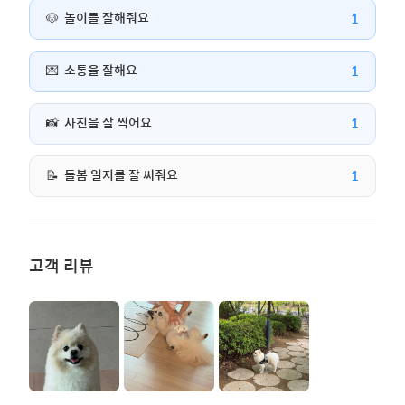
1
🐶
놀이를 잘해줘요
1
💌
소통을 잘해요
1
📸
사진을 잘 찍어요
1
📝
돌봄 일지를 잘 써줘요
고객 리뷰