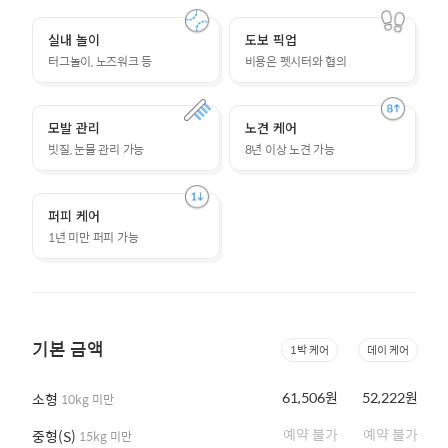
실내 놀이
도보 픽업
터그놀이, 노즈워크 등
비용은 펫시터와 협의
모발 관리
노견 케어
빗질, 눈물 관리 가능
8년 이상 노견 가능
퍼피 케어
1년 미만 퍼피 가능
기본 금액
1박 케어
데이 케어
61,506원
52,222원
소형
10kg 미만
예약 불가
예약 불가
중형(S)
15kg 미만