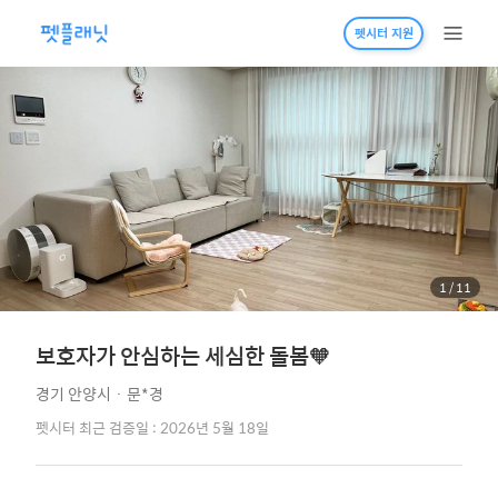
펫시터 지원
1
/
11
보호자가 안심하는 세심한 돌봄🧡
경기 안양시
·
문*경
펫시터 최근 검증일 : 2026년 5월 18일