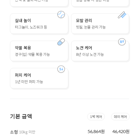
실내 놀이
모발 관리
터그놀이, 노즈워크 등
빗질, 눈물 관리 가능
약물 복용
노견 케어
경구(입) 약물 복용 가능
8년 이상 노견 가능
퍼피 케어
1년 미만 퍼피 가능
기본 금액
1박 케어
데이 케어
56,864원
46,420원
소형
10kg 미만