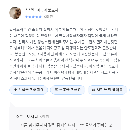
여름이
보호자
신*연
6일 전
갑작스러운 긴 출장이 잡혀서 여름이 돌봄때문에 걱정이 많았습니다. 나
이 때문에 걱정이 더 많았었는데 돌봄시작하자마자 걱정이 금새 사라졌습
니다. 멀리서 매일 정성스럽게 올려주시는 후기를 보면서 잘지내는것같
고 행복해보여서 웃음이 지어졌고 참 다행이라는 안도감마저 들었습니
다. 봉중인약도있고 사용하던 하네스가 도중에 고장났는데 마침 보유하
시고계시던 다른 하네스를 사용해서 산책시켜 주시고 너무 꼼꼼하고 정성
스런케어에 돌봄에 대한 걱정은 금새 사라졌습니다. 마지막 돌봄 종료때
까지 남은간식을 꼼꼼하게 아이스팩과함께 패킹해주시고 임시로 사용하
던 하네스까지 넣어주셔서 또한번 감동했습니다.
🌳
산책을 잘해줘요
💌
소통을 잘해요
📸
사진을 잘 찍어요
6일 전
장*은
펫시터
후기를 남겨주셔서 정말 감사합니다~~^^ 돌보기 전에는 2