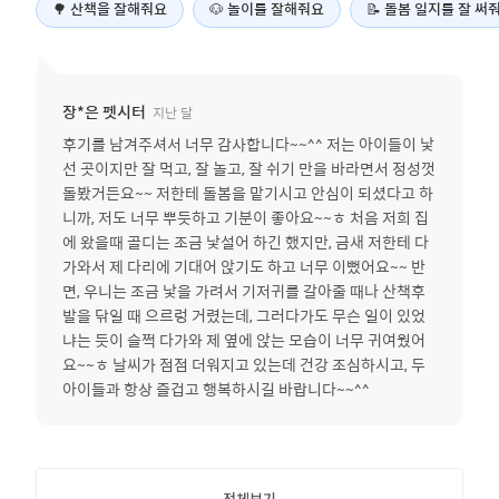
🌳
산책을 잘해줘요
🐶
놀이를 잘해줘요
📝
돌봄 일지를 잘 써
지난 달
장*은
펫시터
후기를 남겨주셔서 너무 감사합니다~~^^ 저는 아이들이 낯
선 곳이지만 잘 먹고, 잘 놀고, 잘 쉬기 만을 바라면서 정성껏
돌봤거든요~~ 저한테 돌봄을 맡기시고 안심이 되셨다고 하
니까, 저도 너무 뿌듯하고 기분이 좋아요~~ㅎ 처음 저희 집
에 왔을때 골디는 조금 낯설어 하긴 했지만, 금새 저한테 다
가와서 제 다리에 기대어 앉기도 하고 너무 이뻤어요~~ 반
면, 우니는 조금 낯을 가려서 기저귀를 갈아줄 때나 산책후
발을 닦일 때 으르렁 거렸는데, 그러다가도 무슨 일이 있었
냐는 듯이 슬쩍 다가와 제 옆에 앉는 모습이 너무 귀여웠어
요~~ㅎ 날씨가 점점 더워지고 있는데 건강 조심하시고, 두
아이들과 항상 즐겁고 행복하시길 바랍니다~~^^
전체보기