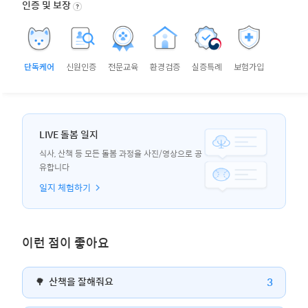
인증 및 보장
단독케어
신원인증
전문교육
환경검증
실증특례
보험가입
LIVE 돌봄 일지
식사, 산책 등 모든 돌봄 과정을 사진/영상으로 공
유합니다
일지 체험하기
이런 점이 좋아요
3
🌳
산책을 잘해줘요