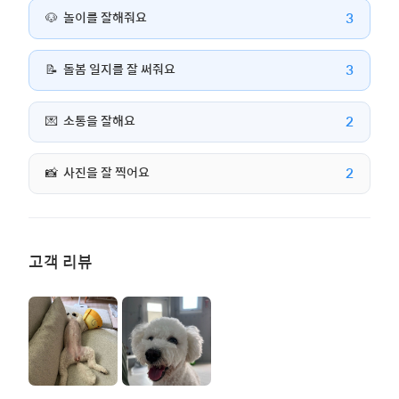
3
🐶
놀이를 잘해줘요
3
📝
돌봄 일지를 잘 써줘요
2
💌
소통을 잘해요
2
📸
사진을 잘 찍어요
고객 리뷰