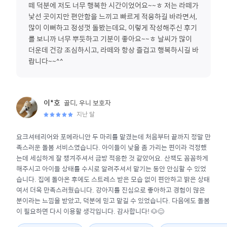
떼 덕분에 저도 너무 행복한 시간이었어요~~ㅎ 저는 라떼가
낯선 곳이지만 편안함을 느끼고 빠르게 적응하길 바라면서,
많이 이뻐하고 정성껏 돌봤는데요, 이렇게 작성해주신 후기
를 보니까 너무 뿌듯하고 기분이 좋아요~~ㅎ 날씨가 많이
더운데 건강 조심하시고, 라떼와 항상 즐겁고 행복하시길 바
랍니다~~^^
골디, 우니
보호자
이*호
지난 달
요크셔테리어와 포메라니안 두 마리를 맡겼는데 처음부터 끝까지 정말 만
족스러운 돌봄 서비스였습니다. 아이들이 낯을 좀 가리는 편이라 걱정했
는데 세심하게 잘 챙겨주셔서 금방 적응한 것 같았어요. 산책도 꼼꼼하게
해주시고 아이들 상태를 수시로 알려주셔서 맡기는 동안 안심할 수 있었
습니다. 집에 돌아온 후에도 스트레스 받은 모습 없이 편안하고 밝은 상태
여서 더욱 만족스러웠습니다. 강아지를 진심으로 좋아하고 경험이 많은
분이라는 느낌을 받았고, 덕분에 믿고 맡길 수 있었습니다. 다음에도 돌봄
이 필요하면 다시 이용할 생각입니다. 감사합니다! 🐶😊