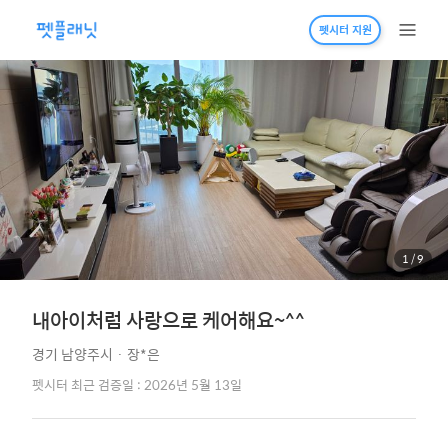
펫시터 지원
1
/
9
내아이처럼 사랑으로 케어해요~^^
경기 남양주시
·
장*은
펫시터 최근 검증일 : 2026년 5월 13일