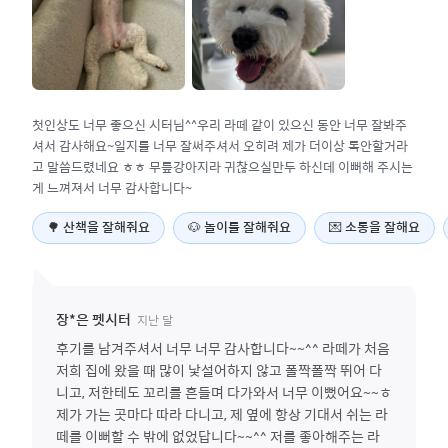
첫인상도 너무 좋으신 시터님^^우리 라떼 같이 있으신 동안 너무 잘봐주
셔서 감사해요~일지를 너무 잘써주셔서 오히려 제가 더이상 톡안할거라
고 말씀드렸네요 ㅎㅎ 무릎강아지라 귀찮으실만두 하신데 이뻐해 주시는
게 느껴져서 너무 감사합니다~
🌳
산책을 잘해줘요
🐶
놀이를 잘해줘요
💌
소통을 잘해요
지난 달
장*은
펫시터
후기를 남겨주셔서 너무 너무 감사합니다~~^^ 라떼가 처음
저희 집에 왔을 때 많이 낯설어하지 않고 폴짝폴짝 뛰어 다
니고, 저한테도 꼬리를 흔들며 다가와서 너무 이뻤어요~~ㅎ
제가 가는 곳마다 따라 다니고, 제 옆에 항상 기대서 쉬는 라
떼를 이뻐할 수 밖에 없었답니다~~^^ 저를 좋아해주는 라