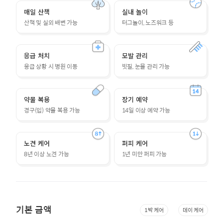
매일 산책
실내 놀이
산책 및 실외 배변 가능
터그놀이, 노즈워크 등
응급 처치
모발 관리
응급 상황 시 병원 이동
빗질, 눈물 관리 가능
약물 복용
장기 예약
경구(입) 약물 복용 가능
14일 이상 예약 가능
노견 케어
퍼피 케어
8년 이상 노견 가능
1년 미만 퍼피 가능
기본 금액
1박 케어
데이 케어