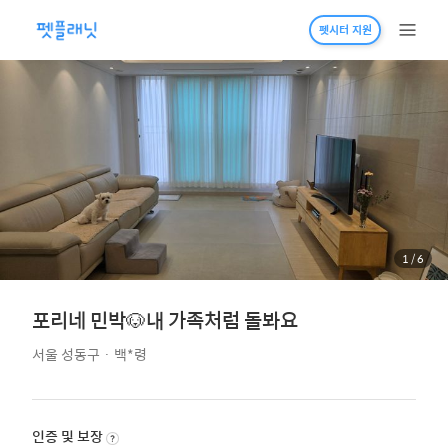
펫시터 지원
1
/
6
포리네 민박🐶내 가족처럼 돌봐요
서울 성동구
·
백*령
인증 및 보장