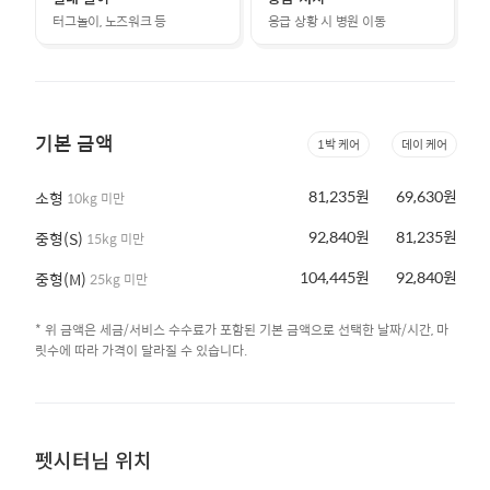
터그놀이, 노즈워크 등
응급 상황 시 병원 이동
기본 금액
1박 케어
데이 케어
81,235원
69,630원
소형
10kg 미만
92,840원
81,235원
중형(S)
15kg 미만
104,445원
92,840원
중형(M)
25kg 미만
* 위 금액은 세금/서비스 수수료가 포함된 기본 금액으로 선택한 날짜/시간, 마
릿수에 따라 가격이 달라질 수 있습니다.
펫시터님 위치