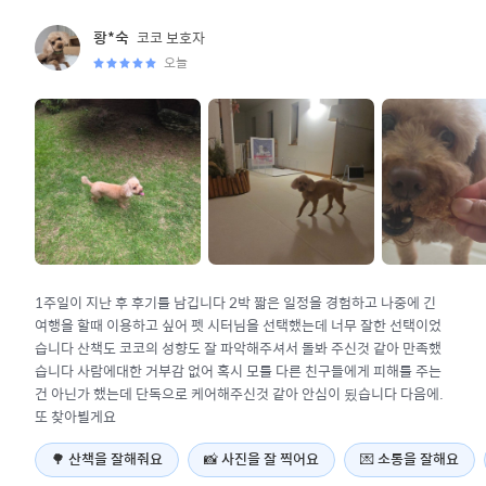
코코
보호자
황*숙
오늘
1주일이 지난 후 후기를 남깁니다 2박 짧은 일정을 경험하고 나중에 긴
여행을 할때 이용하고 싶어 펫 시터님을 선택했는데 너무 잘한 선택이었
습니다 산책도 코코의 성향도 잘 파악해주셔서 돌봐 주신것 같아 만족했
습니다 사람에대한 거부감 없어 혹시 모를 다른 친구들에게 피해를 주는
건 아닌가 했는데 단독으로 케어해주신것 같아 안심이 됬습니다 다음에.
또 찾아뵐게요
🌳
산책을 잘해줘요
📸
사진을 잘 찍어요
💌
소통을 잘해요