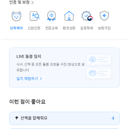
인증 및 보장
단독케어
신원인증
전문교육
환경검증
실증특례
보험가입
LIVE 돌봄 일지
식사, 산책 등 모든 돌봄 과정을 사진/영상으로 공
유합니다
일지 체험하기
이런 점이 좋아요
4
🌳
산책을 잘해줘요