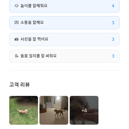
4
🐶
놀이를 잘해줘요
3
💌
소통을 잘해요
3
📸
사진을 잘 찍어요
3
📝
돌봄 일지를 잘 써줘요
고객 리뷰
+4