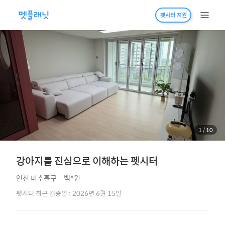
펫시터 지원
1
/
10
강아지를 진심으로 이해하는 펫시터
인천 미추홀구
·
백*원
펫시터 최근 검증일 : 2026년 6월 15일