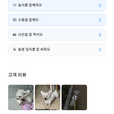
2
🐶
놀이를 잘해줘요
2
💌
소통을 잘해요
2
📸
사진을 잘 찍어요
2
📝
돌봄 일지를 잘 써줘요
고객 리뷰
+1