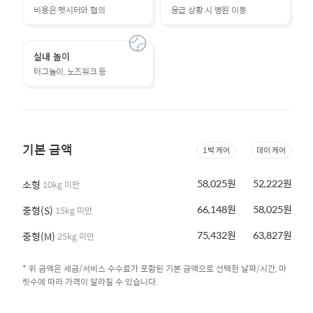
비용은 펫시터와 협의
응급 상황 시 병원 이동
실내 놀이
터그놀이, 노즈워크 등
기본 금액
1박 케어
데이 케어
58,025원
52,222원
소형
10kg 미만
66,148원
58,025원
중형(S)
15kg 미만
75,432원
63,827원
중형(M)
25kg 미만
* 위 금액은 세금/서비스 수수료가 포함된 기본 금액으로 선택한 날짜/시간, 마
릿수에 따라 가격이 달라질 수 있습니다.