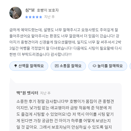
호빵이
보호자
심*보
지난 주
급하게 예약드렸는데, 설명도 너무 잘해주시고 요청사항도 주의깊게 잘
들어주셨어요 맡아주시는 환경도 너무 깔끔해서 더 믿음이 갔습니다! 강
아지가 중형견이라 신경쓸게 많으셨을텐데, 일지도 너무 잘 써주셔서 2박
3일간 여행을 걱정없이 잘 다녀왔습니다! 다음에도 시팅이 필요할때 다시
한번 더 부탁드리겠습니다 감사합니다!!!
🌳
산책을 잘해줘요
💌
소통을 잘해요
🐶
놀이를 잘해줘요
지난 주
백*원
펫시터
소중한 후기 정말 감사합니다💚 호빵이가 몸집이 큰 중형견
이지만, 낯가림 없는 애교쟁이라 금방 적응해 준 덕분에 저
도 즐겁게 시팅할 수 있었어요!😊 저 역시 아이를 시팅 맡기
게 된다면 가장 궁금한 건 아이가 하루를 어떻게 보냈는지
일 것 같아요. 그래서 보호자님이 안심하실 수 있도록 일지