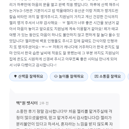
리가 하루만에 마음의 문을 열고 완벽 적응 했답니다. 하루에 산책 해주시
는거누3-5번은 기본이시고 밥 먹을때마다 유산균 이랑 저희가 챙겨드린
칼슘 비타민 까지 잘 챙겨주시고, 지원님이 가지고 계신 건강한 간식까지
젤리 챙겨 주셔서 너무 감사해요… ㅠ 젤리가 너무 좋은 시간을 보낸거 같
아서 마음이 놓이고 앞으로도 지원님께 계속 이용할거 같아요! 제가 태교
여행 가 있는 동안도 마음이 하나도 불안하지 않고 편하게 잘 놀다 올수 있
었답니다! 젤리한테 백호 인형들도 주시고 집에 갈때도 간식이랑 인형까
지 또 챙겨주셨어요~ ㅠㅡㅠ 저희가 캐나다에 거주하다가 한국 온지도 얼
마 안되서 한국 습한 날씨에 적응도 잘 못했는데 그 부분 까지도 지원님이
집에 온도도 시원하게 신경써 주시고 아무쪼록 좋은 시터님 만나게 되어
서 너무 다행이고 감사합니다~!
🌳
산책을 잘해줘요
🐶
놀이를 잘해줘요
💌
소통을 잘해요
2주 전
백*원
펫시터
소중한 후기 정말 감사합니다💛 처음 젤리를 맡겨주실때 걱
정이 많으셨을텐데, 믿고 맡겨주셔서 감사합니다😊 젤리가
분리불안이 있다고 하셔서, 혼자라는 느낌을 받지 않도록 자