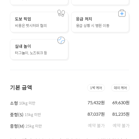
도보 픽업
응급 처치
비용은 펫시터와 협의
응급 상황 시 병원 이동
실내 놀이
터그놀이, 노즈워크 등
기본 금액
1박 케어
데이 케어
75,432원
69,630원
소형
10kg 미만
87,037원
81,235원
중형(S)
15kg 미만
예약 불가
예약 불가
중형(M)
25kg 미만