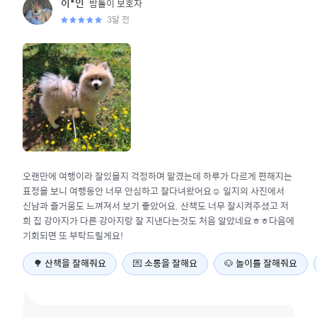
밤톨이
보호자
이*인
3달 전
오랜만에 여행이라 잘있을지 걱정하며 맡겼는데 하루가 다르게 편해지는
표정을 보니 여행동안 너무 안심하고 잘다녀왔어요☺️ 일지의 사진에서
신남과 즐거움도 느껴져서 보기 좋았어요. 산책도 너무 잘시켜주셨고 저
희 집 강아지가 다른 강아지랑 잘 지낸다는것도 처음 알았네요ㅎㅎ다음에
기회되면 또 부탁드릴게요!
🌳
산책을 잘해줘요
💌
소통을 잘해요
🐶
놀이를 잘해줘요