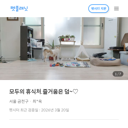
펫시터 지원
1
/
7
모두의 휴식처.즐거움은 덤~♡
서울 금천구
·
최*옥
펫시터 최근 검증일 : 2026년 3월 20일