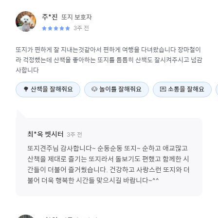
또지
보호자
주*진
3주 전
또지가 편하게 잘 지내는것같아서 편하게 여행을 다녀왔습니다 장마철이
라 걱정했는데 산책을 좋아하는 또지를 틈틈히 산책도 잘시켜주시고 넘감
사합니다
🌳
산책을 잘해줘요
🐶
놀이를 잘해줘요
💌
소통을 잘해요
3주 전
최*옥
펫시터
또지견주님 감사합니다~ 순둥순둥 또지~ 순하고 애교많고
산책을 제대로 즐기는 또지라서 돌보기도 편했고 함께한 시
간들이 더불어 즐거웠습니다. 건강하고 사랑스런 또지와 더
불어 더욱 행복한 시간들 맞으시길 바랍니다~^^