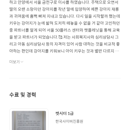
하고 안양에서 서울 금천구로 이사를 하였습니다. 주택으로 오면서
딸의 오랜 소망이던 강아지를 작년 말에 입양하여 예쁜 강아지 재롱
과 귀여움에 흠뻑 빠져 지내고 있습니다. 다시 일을 시작할까 했는데
키우는 강아지가 눈에 밟혀 도저히 떼놓을 수 없을 거 같아 고민하던
중 파트너를 알게 되어 서울 50플러스 센터와 팻플레닛을 통해 교육
을 받고 파트너가 되었습니다.🥰 저는 사회복지사와 심리상담사 그
리고 아동 심리상담사 등의 자격이 있어 사람 대하는 것을 비교적 좋
아하는 편인데 강아지를 키워보니 아이 키우는 것과 별반 다르지 않
다는 것을 느꼈습니다. 그래서 파트너도 잘 할 수 있겠다는 생각이
더보기
들었습니다. 또한 팻플래닛 본사에서 많은 정보와 도움을 받을 수 있
다는 것에 두려움이 다소 사라지고 기대와 의욕이 생겼습니다. 이제
저의 세 번째 직업으로의 첫걸음을 시작합니다. 믿고 맡겨 주시면 이
론과 실무를 겸비하여 보호자님과 반려견 그리고 저와 저의 강아지
까지 모두 만족하는 결과를 얻도록 늘 최선을 다하겠습니다. 우리 곧
수료 및 경력
만나요~^^
펫시터 1급
한국사이버진흥원