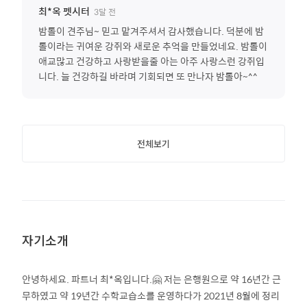
3달 전
최*옥
펫시터
밤톨이 견주님~ 믿고 맡겨주셔서 감사했습니다. 덕분에 밤
톨이라는 귀여운 강쥐와 새로운 추억을 만들었네요. 밤톨이
애교많고 건강하고 사랑받을줄 아는 아주 사랑스런 강쥐입
니다. 늘 건강하길 바라며 기회되면 또 만나자 밤톨아~^^
전체보기
자기소개
안녕하세요. 파트너 최*옥입니다.🤗 저는 은행원으로 약 16년간 근
무하였고 약 19년간 수학교습소를 운영하다가 2021년 8월에 정리