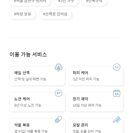
#서울 금천구 펫시터
#3인 가구
#단독주택
#마당 보유
#산책로 있어요
이용 가능 서비스
매일 산책
퍼피 케어
산책 및 실외 배변 가능
1년 미만 퍼피 가능
노견 케어
장기 예약
8년 이상 노견 가능
14일 이상 예약 가능
약물 복용
모발 관리
경구(입) 약물 복용 가능
빗질, 눈물 관리 가능