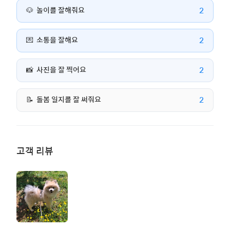
2
🐶
놀이를 잘해줘요
2
💌
소통을 잘해요
2
📸
사진을 잘 찍어요
2
📝
돌봄 일지를 잘 써줘요
고객 리뷰