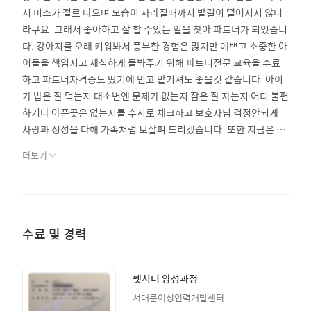
서 미소가 절로 나오며 모습이 사라질때까지 발길이 떨어지지 않더
라구요. 그래서 좋아하고 잘 할 수있는 일을 찾아 파트너가 되었습니
다. 강아지를 오래 키워봐서 풍부한 경험은 많지만 예쁘고 소중한 아
이들을 책임지고 세심하게 돌봐주기 위해 파트너전문 교육을 수료
하고 파트너자격증도 땄기에 믿고 맡기셔도 좋을것 같습니다. 아이
가 밥은 잘 먹는지 대소변엔 문제가 없는지 잠은 잘 자는지 어디 불편
하거나 아픈곳은 없는지를 수시로 체크하고 보호자님 걱정안되게
사랑과 정성을 다해 가족처럼 보살펴 드리겠습니다. 또한 지금은 키
우는 반려견이 없어서 서로 사고날 위험이 없으며 오직 맡은 아이에
더보기
게만 집중 케어할 수 있습니다. ^^ 산책로는 바로 앞에 경의선숲길이
있고 집 뒤로는 와우산이 있어서 아이들이 산책하기에도 아주 좋은
환경이라 생각됩니다. 그리고 저희는 애견유모차가 있어서 혹시 다
리가 안좋아 산책하기 힘든 아이는 애견유모차에 태워서 산책시킬
수 있으니 안심하셔도 됩니다. 아이가 내 집같이 편안하고 즐겁게 지
수료 및 경력
내다 보호자님 품으로 안전하게 돌아갈 수 있도록 최선을 다하겠습
니다. 아이와 보호자님과 제가 행복하고 소중한 인연이 되길 바랍니
다~^^
펫시터 양성과정
서대문여성인력개발센터