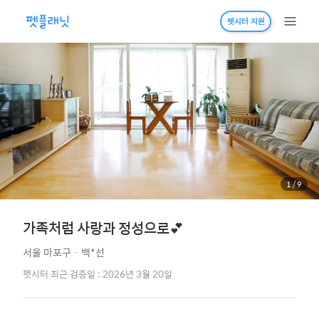
펫시터 지원
1
/
9
가족처럼 사랑과 정성으로💕
서울 마포구
·
백*선
펫시터 최근 검증일 : 2026년 3월 20일