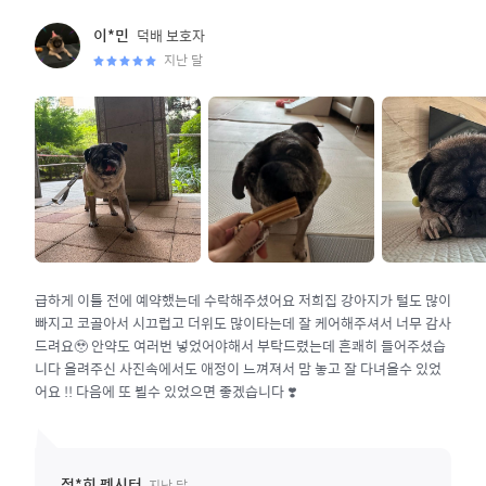
덕배
보호자
이*민
지난 달
급하게 이틀 전에 예약했는데 수락해주셨어요 저희집 강아지가 털도 많이
빠지고 코골아서 시끄럽고 더위도 많이타는데 잘 케어해주셔서 너무 감사
드려요🥹 안약도 여러번 넣었어야해서 부탁드렸는데 흔쾌히 들어주셨습
니다 올려주신 사진속에서도 애정이 느껴져서 맘 놓고 잘 다녀올수 있었
어요 !! 다음에 또 뵐수 있었으면 좋겠습니다 ❣️
지난 달
정*희
펫시터