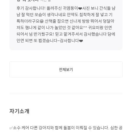
후기 감사합니다! 올려주신 귀염둥이❤️사진 보니 간식들 냠
냠 잘 먹던 모습이 생각나네요 안약도 침착하게 잘 넣고 기
특하더라구요😁 산책줄 잡으면 신나게 방방 뛰어서 덩달아
저도 잼나게 같이 나가 놀았던 것 같아요^^ 귀요미랑 인연
되어서 넘 반가웠구요! 믿고 맡겨주셔서 감사했습니다 담에
인연 되면 또 뵙겠습니다~감사합니다❤️
전체보기
자기소개
✅소수 케어 다른 강아지와 함께 돌봄이 이뤄질 수 있습니다. 심한 공