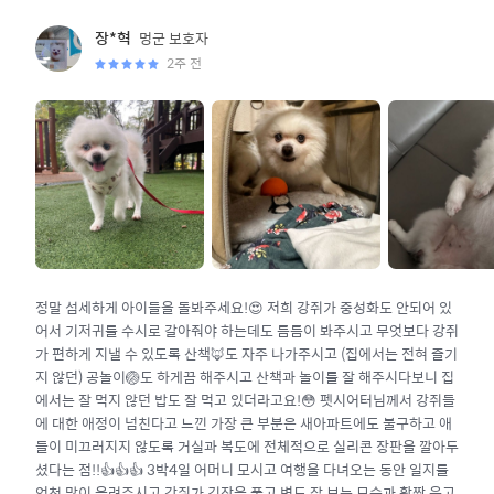
멍군
보호자
장*혁
2주 전
정말 섬세하게 아이들을 돌봐주세요!😍 저희 강쥐가 중성화도 안되어 있
어서 기저귀를 수시로 갈아줘야 하는데도 틈틈이 봐주시고 무엇보다 강쥐
가 편하게 지낼 수 있도록 산책🦊도 자주 나가주시고 (집에서는 전혀 즐기
지 않던) 공놀이🏐도 하게끔 해주시고 산책과 놀이를 잘 해주시다보니 집
에서는 잘 먹지 않던 밥도 잘 먹고 있더라고요!😳 펫시어터님께서 강쥐들
에 대한 애정이 넘친다고 느낀 가장 큰 부분은 새아파트에도 불구하고 애
들이 미끄러지지 않도록 거실과 복도에 전체적으로 실리콘 장판을 깔아두
셨다는 점!!👍👍👍 3박4일 어머니 모시고 여행을 다녀오는 동안 일지를
엄청 많이 올려주시고 강쥐가 긴장을 풀고 변도 잘 보는 모습과 활짝 웃고