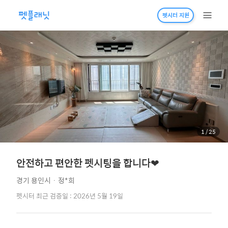
펫시터 지원
1
/
25
안전하고 편안한 펫시팅을 합니다❤
경기 용인시
·
정*희
펫시터 최근 검증일 : 2026년 5월 19일