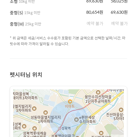
69,630원
58,025원
소형
10kg 미만
80,654원
69,630원
중형(S)
15kg 미만
예약 불가
예약 불가
중형(M)
25kg 미만
* 위 금액은 세금/서비스 수수료가 포함된 기본 금액으로 선택한 날짜/시간, 마
릿수에 따라 가격이 달라질 수 있습니다.
펫시터님 위치