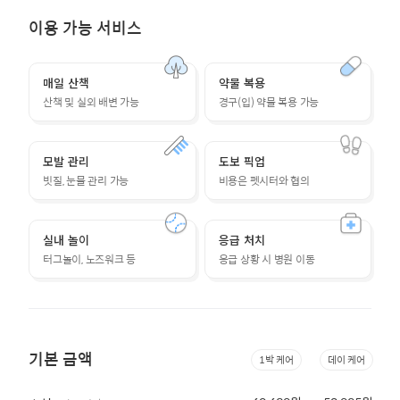
이용 가능 서비스
매일 산책
약물 복용
산책 및 실외 배변 가능
경구(입) 약물 복용 가능
모발 관리
도보 픽업
빗질, 눈물 관리 가능
비용은 펫시터와 협의
실내 놀이
응급 처치
터그놀이, 노즈워크 등
응급 상황 시 병원 이동
기본 금액
1박 케어
데이 케어