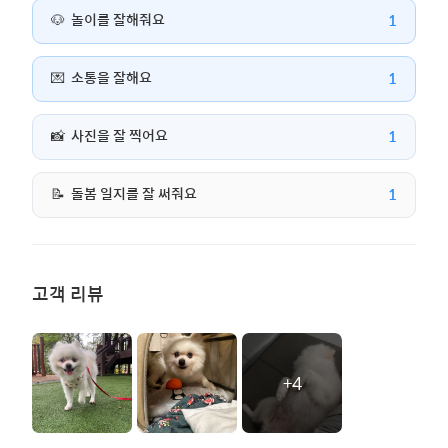
1
🐶
놀이를 잘해줘요
1
💌
소통을 잘해요
1
📸
사진을 잘 찍어요
1
📝
돌봄 일지를 잘 써줘요
고객 리뷰
+4