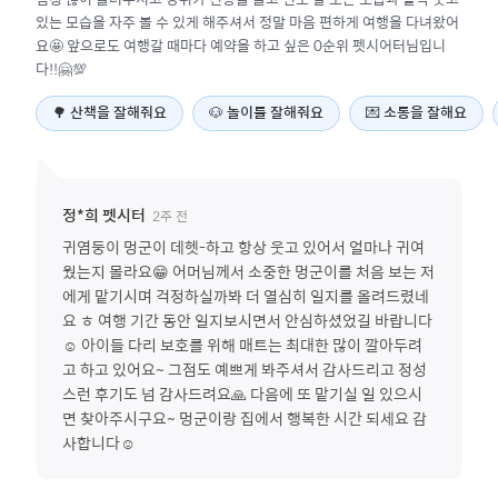
있는 모습을 자주 볼 수 있게 해주셔서 정말 마음 편하게 여행을 다녀왔어
요🤩 앞으로도 여행갈 때마다 예약을 하고 싶은 0순위 펫시어터님입니
다!!🤗💯
🌳
산책을 잘해줘요
🐶
놀이를 잘해줘요
💌
소통을 잘해요
2주 전
정*희
펫시터
귀염둥이 멍군이 데헷-하고 항상 웃고 있어서 얼마나 귀여
웠는지 몰라요😁 어머님께서 소중한 멍군이를 처음 보는 저
에게 맡기시며 걱정하실까봐 더 열심히 일지를 올려드렸네
요 ㅎ 여행 기간 동안 일지보시면서 안심하셨었길 바랍니다
☺️ 아이들 다리 보호를 위해 매트는 최대한 많이 깔아두려
고 하고 있어요~ 그점도 예쁘게 봐주셔서 감사드리고 정성
스런 후기도 넘 감사드려요🙏 다음에 또 맡기실 일 있으시
면 찾아주시구요~ 멍군이랑 집에서 행복한 시간 되세요 감
사합니다☺️