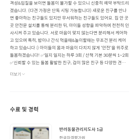
격성&입질을 보이면 돌봄이 불가할 수 있으니 신중히 예약 부탁드리
겠습니다. (다견 가정은 단독 시팅 가능합니다) 새로운 친구를 만나
면 좋아하는 친구들도 있지만 무서워하는 친구들도 있어요. 집 안 곳
곳 안전문 설치를 통해 분리한 뒤, 아이들 성향을 파악하며 천천히 인
사시켜 주고 있습니다. 서로 마음이 맞지 않는다면 분리해서 케어하
고 있으며 특히, 밥이나 간식 먹을때&놀이할때는 무조건 분리 케어
하고 있습니다 :) 아이들의 몸과 마음이 다치지 않게 '안전'을 위주로
돌봄하겠습니다! ✅일지 일지는 하루 3회 / 산책 기본 30분씩 1~2회
✅신뢰할 수 있는 돌봄 활발한 친구, 겁이 많은 친구 등 다양한 견종
과 다양한 성격의 친구들이 저희집에 놀러 옵니다. 친구들의 성향에
더보기
맞춰 다가가도록 하겠습니다. 충분히 교감하여 신뢰를 얻는 파트너
가 되도록 노력하겠습니다. ✅'도그워커' 산책은 반려견들의 스트레
스와 불안감을 줄이고 보호자님과의 잠깐의 이별을 잊을 수 있게 해
줍니다. 파트너와도 교감을 할 수 있는 아주 유익한 시간이죠. 반려
견들의 성향, 나이, 환경을 고려하여 최적의 도그워킹을 진행하고 있
수료 및 경력
습니다. ✅3인 가족 가족 구성원은 40대 부부, 13년생 남자아이입니
다. 보통 회사, 학교 가느라 낮시간엔 한가롭게 돌봄을 진행하고 있
습니다^^
반려동물관리지도사 1급
한국자격평가원