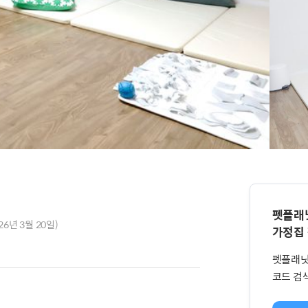
펫플래
26년 3월 20일)
가정집
펫플래닛
코드 검