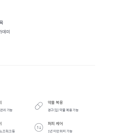
육
카데미
리
약물 복용
 관리 가능
경구(입) 약물 복용 가능
이
퍼피 케어
 노즈워크 등
1년 미만 퍼피 가능