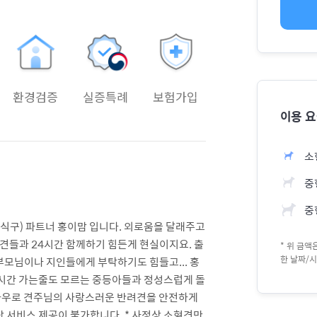
환경검증
실증특례
보험가입
이용 
소
중형
중
세식구) 파트너 홍이맘 입니다. 외로움을 달래주고
견들과 24시간 함께하기 힘든게 현실이지요. 출
* 위 금
한 날짜/시
모님이나 지인들에게 부탁하기도 힘들고... 홍
 시간 가는줄도 모르는 중등아들과 정성스럽게 돌
노하우로 견주님의 사랑스러운 반려견을 안전하게
 서비스 제공이 불가합니다. * 사정상 소형견만