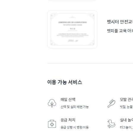
펫시터 안전교
펫피플 교육 아
이용 가능 서비스
매일 산책
모발 관
산책 및 실외 배변 가능
빗질, 눈물
응급 처치
실내 놀
응급 상황 시 병원 이동
터그놀이,