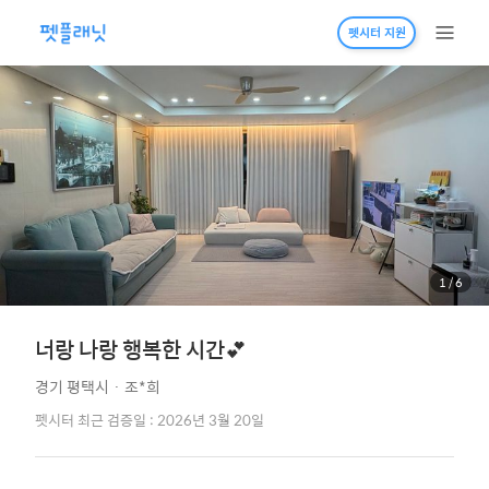
펫시터 지원
1
/
6
너랑 나랑 행복한 시간💕
경기 평택시
·
조*희
펫시터 최근 검증일 : 2026년 3월 20일