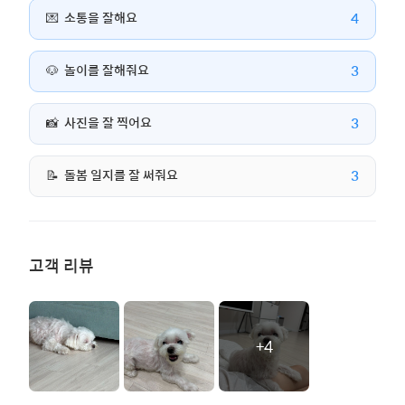
4
💌
소통을 잘해요
3
🐶
놀이를 잘해줘요
3
📸
사진을 잘 찍어요
3
📝
돌봄 일지를 잘 써줘요
고객 리뷰
+4