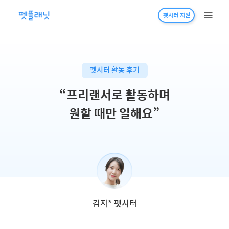
펫시터 지원
펫시터 활동 후기
“
프리랜서로 활동하며
원할 때만 일해요
”
김지* 펫시터