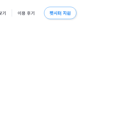
펫시터 지원
찾기
이용 후기