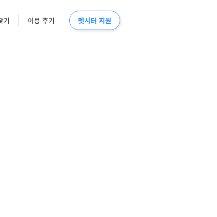
펫시터 지원
찾기
이용 후기