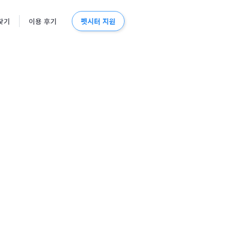
펫시터 지원
찾기
이용 후기