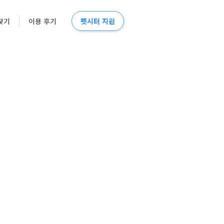
펫시터 지원
찾기
이용 후기