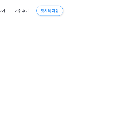
펫시터 지원
찾기
이용 후기