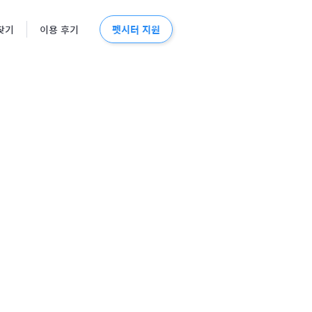
펫시터 지원
찾기
이용 후기