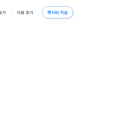
펫시터 지원
찾기
이용 후기