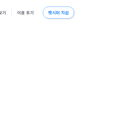
펫시터 지원
찾기
이용 후기