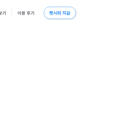
펫시터 지원
찾기
이용 후기