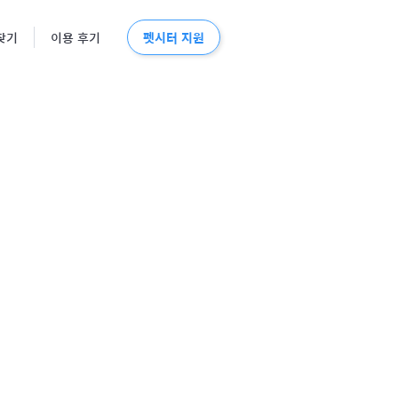
펫시터 지원
찾기
이용 후기