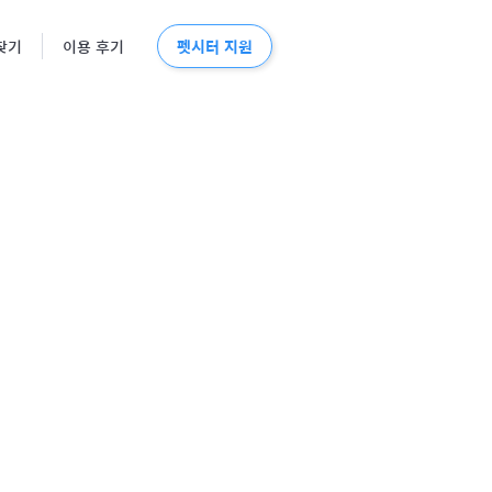
펫시터 지원
찾기
이용 후기