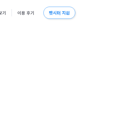
펫시터 지원
찾기
이용 후기