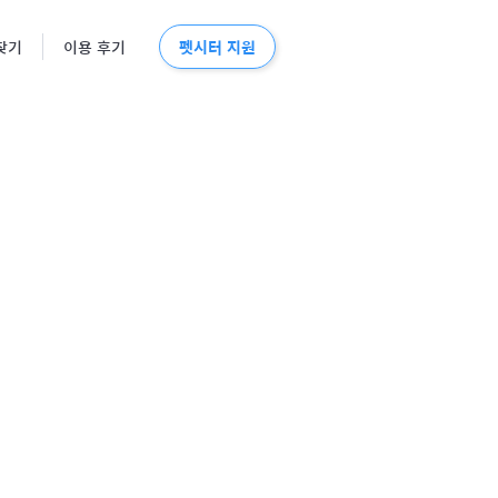
펫시터 지원
찾기
이용 후기