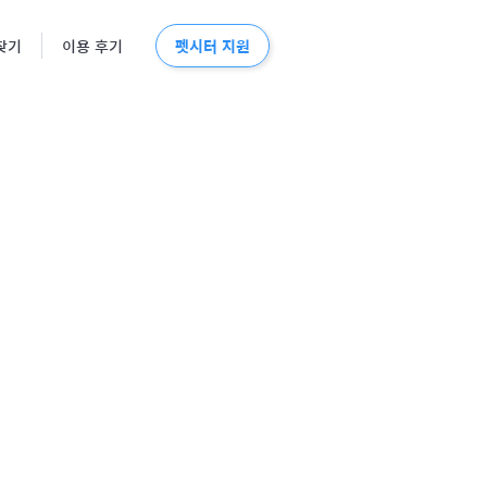
펫시터 지원
찾기
이용 후기