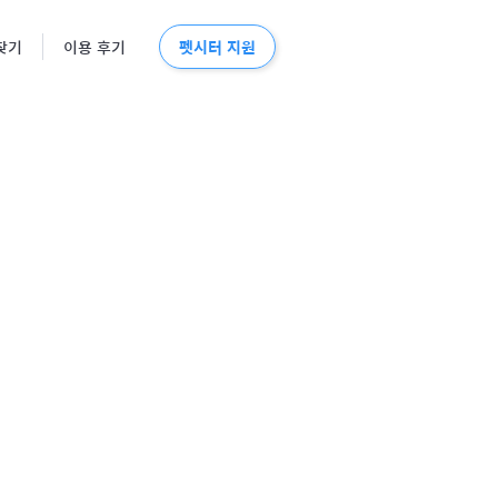
펫시터 지원
찾기
이용 후기