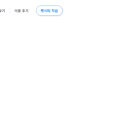
펫시터 지원
찾기
이용 후기