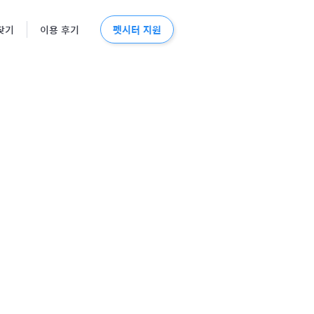
펫시터 지원
찾기
이용 후기