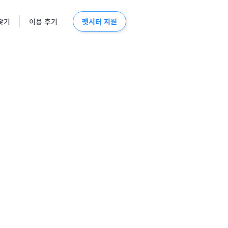
펫시터 지원
찾기
이용 후기